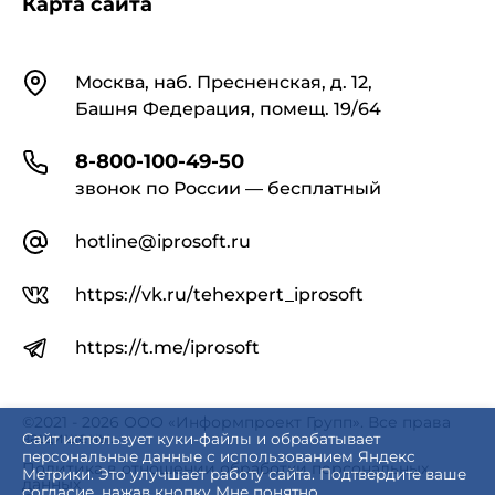
Карта сайта
Контакты
Москва, наб. Пресненская, д. 12,
Башня Федерация, помещ. 19/64
8-800-100-49-50
звонок по России — бесплатный
hotline@iprosoft.ru
https://vk.ru/tehexpert_iprosoft
https://t.me/iprosoft
©2021 - 2026 ООО «Информпроект Групп». Все права
защищены.
Сайт использует куки-файлы и обрабатывает
персональные данные с использованием Яндекс
Политика в отношении обработки персональных
Метрики. Это улучшает работу сайта. Подтвердите ваше
данных
согласие, нажав кнопку Мне понятно.