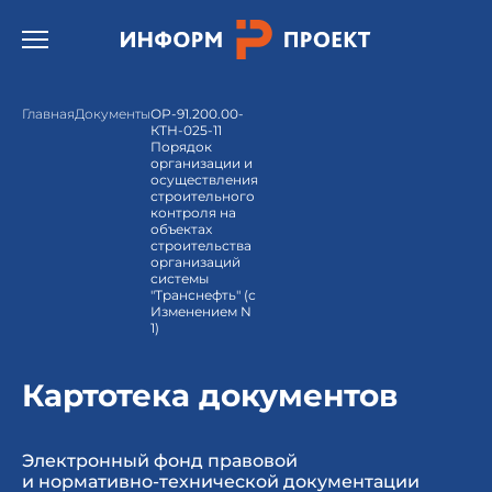
Открыть бургер меню.
Главная
Документы
ОР-91.200.00-
КТН-025-11
Порядок
организации и
осуществления
строительного
контроля на
объектах
строительства
организаций
системы
"Транснефть" (с
Изменением N
1)
Картотека документов
Электронный фонд правовой
и нормативно-технической документации