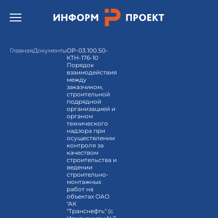
Открыть бургер меню.
Главная
Документы
ОР-03.100.50-
КТН-176-10
Порядок
взаимодействия
между
заказчиком,
строительной
подрядной
организацией и
органом
технического
надзора при
осуществлении
контроля за
качеством
строительства и
ведении
строительно-
монтажных
работ на
объектах ОАО
"АК
"Транснефть" (с