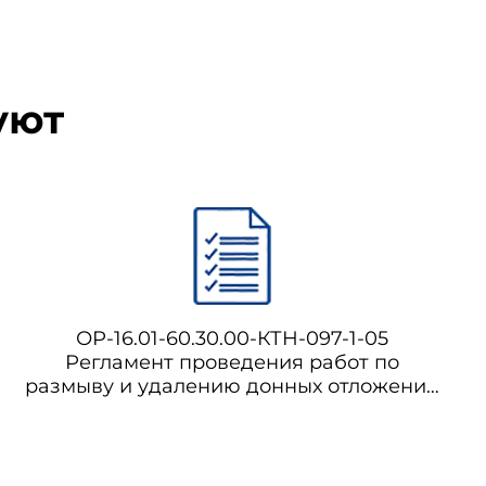
уют
ОР-16.01-60.30.00-КТН-097-1-05
Регламент проведения работ по
размыву и удалению донных отложений
из резервуаров с применением
устройств для размыва донных
отложений типа "Диоген"