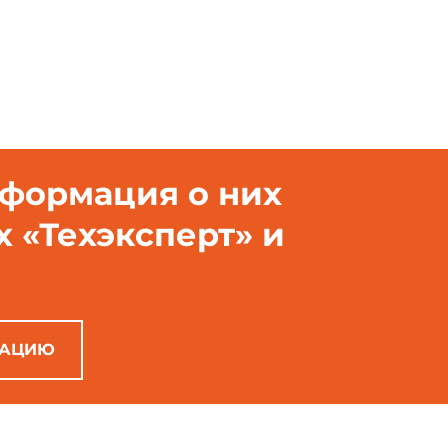
нформация о них
х «Техэксперт» и
РАЦИЮ