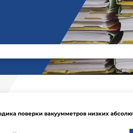
одика поверки вакуумметров низких абсол