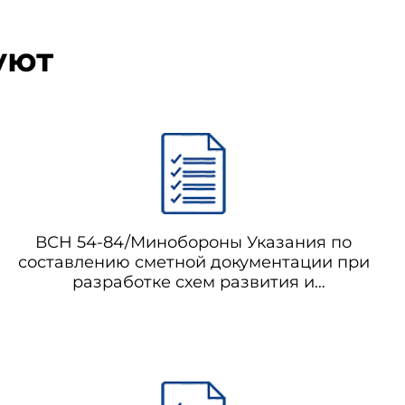
уют
ВСН 54-84/Минобороны Указания по
составлению сметной документации при
разработке схем развития и
размещения промышленных
предприятий и материалов обоснования
целесообразности проектирования и
строительства (расширения,
реконструкции) объектов Министерства
обороны (с изменениями и