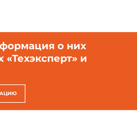
нформация о них
х «Техэксперт» и
РАЦИЮ