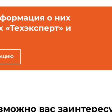
нформация о них
х «Техэксперт» и
РАЦИЮ
зможно вас заинтерес