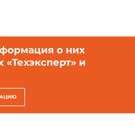
нформация о них
х «Техэксперт» и
РАЦИЮ