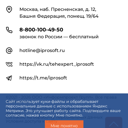
Контакты
Москва, наб. Пресненская, д. 12,
Башня Федерация, помещ. 19/64
8-800-100-49-50
звонок по России — бесплатный
hotline@iprosoft.ru
https://vk.ru/tehexpert_iprosoft
https://t.me/iprosoft
©2021 - 2026 ООО «Информпроект Групп». Все права
защищены.
Сайт использует куки-файлы и обрабатывает
персональные данные с использованием Яндекс
Политика в отношении обработки персональных
Метрики. Это улучшает работу сайта. Подтвердите ваше
данных
согласие, нажав кнопку Мне понятно.
Согласие на обработку персональных данных
Условия доступа к сайту
Мне понятно