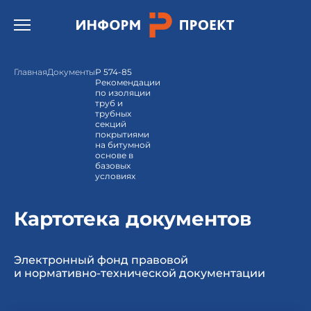
Открыть бургер меню.
Главная
Документы
Р 574-85
Рекомендации
по изоляции
труб и
трубных
секций
покрытиями
на битумной
основе в
базовых
условиях
Картотека документов
Электронный фонд правовой
и нормативно-технической документации