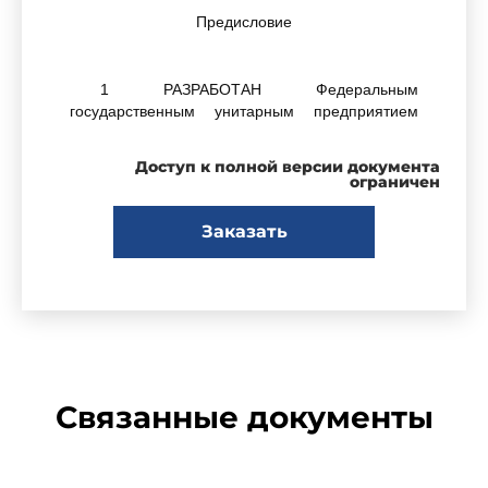
Предисловие
1 РАЗРАБОТАН Федеральным
государственным унитарным предприятием
"Всероссийский научно-исследовательский
институт расходометрии" (ФГУП "ВНИИР")
Доступ к полной версии документа
ограничен
2 ВНЕСЕН Управлением метрологии
Заказать
Федерального агентства по техническому
регулированию и метрологии
3 УТВЕРЖДЕН И ВВЕДЕН В ДЕЙСТВИЕ
Приказом Федерального агентства по
техническому регулированию и метрологии от
27 ноября 2012 г. N 1232-ст
Связанные документы
4 ВВЕДЕН ВПЕРВЫЕ