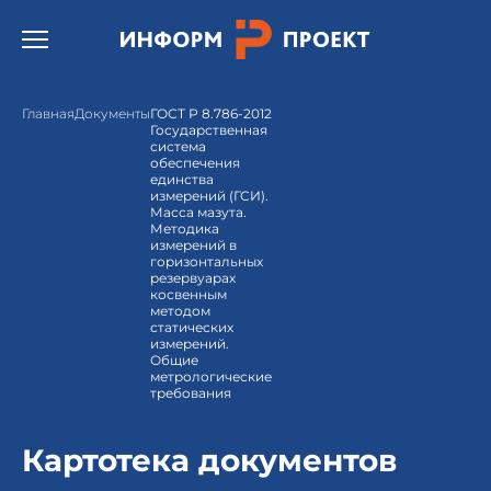
Открыть бургер меню.
Главная
Документы
ГОСТ Р 8.786-2012
Государственная
система
обеспечения
единства
измерений (ГСИ).
Масса мазута.
Методика
измерений в
горизонтальных
резервуарах
косвенным
методом
статических
измерений.
Общие
метрологические
требования
Картотека документов