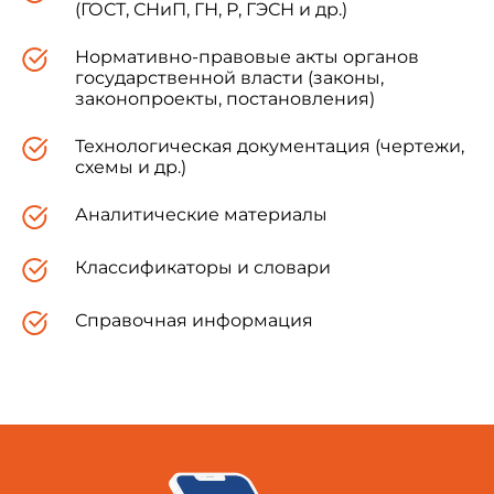
(ГОСТ, СНиП, ГН, Р, ГЭСН и др.)
(далее - меры вместимости), номинальной
вместимостью от 25 до 200 м
, косвенным
Нормативно-правовые акты органов
методом статических измерений.
государственной власти (законы,
законопроекты, постановления)
Технологическая документация (чертежи,
схемы и др.)
2 Нормативные ссылки
Аналитические материалы
Классификаторы и словари
В настоящем стандарте использованы
нормативные ссылки на следующие стандарты:
Справочная информация
ГОСТ 8.247
Государственная система
обеспечения единства измерений. Метроштоки
для измерений уровня нефтепродуктов в
горизонтальных резервуарах. Методика
поверки