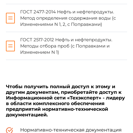
ежемесячного информационного указателя
"Национальные стандарты".
ГОСТ 2477-2014 Нефть и нефтепродукты.
Соответствующая информация,
Метод определения содержания воды (с
уведомление и тексты размещаются также
Изменениями N 1, 2, с Поправками)
в информационной системе общего
пользования - на официальном сайте
ГОСТ 2517-2012 Нефть и нефтепродукты.
Федерального агентства по техническому
Методы отбора проб (с Поправками и
регулированию и метрологии в сети
Изменением N 1)
Интернет (www.gost.ru)
Чтобы получить полный доступ к этому и
1 Область применения
другим документам, приобретайте доступ к
Информационной сети «Техэксперт» - лидеру
в области комплексного обеспечения
предприятий нормативно-технической
документацией.
Настоящий стандарт устанавливает
методику измерений массы мазута (по
ГОСТ
10585
) в стационарных стальных
Нормативно-техническая документация
горизонтальных цилиндрических резервуарах