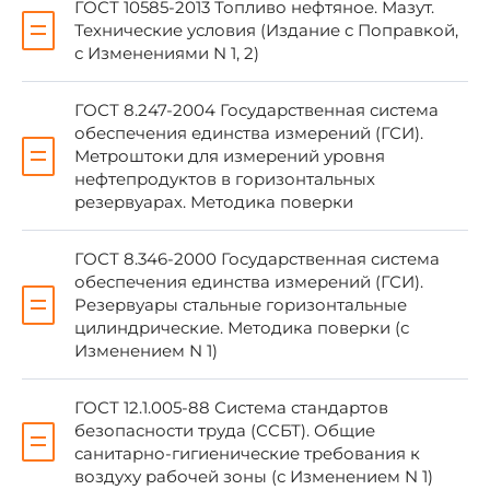
ГОСТ 10585-2013 Топливо нефтяное. Мазут.
Технические условия (Издание с Поправкой,
5 ПЕРЕИЗДАНИЕ. Март 2019 г.
с Изменениями N 1, 2)
ГОСТ 8.247-2004 Государственная система
обеспечения единства измерений (ГСИ).
Метроштоки для измерений уровня
нефтепродуктов в горизонтальных
Правила применения настоящего
резервуарах. Методика поверки
стандарта установлены в
статье 26
Федерального закона от 29 июня 2015 г. N 162-
ФЗ "О стандартизации в Российской
ГОСТ 8.346-2000 Государственная система
Федерации"
. Информация об изменениях к
обеспечения единства измерений (ГСИ).
настоящему стандарту публикуется в
Резервуары стальные горизонтальные
ежегодном (по состоянию на 1 января
цилиндрические. Методика поверки (с
текущего года) информационном указателе
Изменением N 1)
"Национальные стандарты", а официальный
текст изменений и поправок - в ежемесячном
информационном указателе "Национальные
ГОСТ 12.1.005-88 Система стандартов
стандарты". В случае пересмотра (замены)
безопасности труда (ССБТ). Общие
или отмены настоящего стандарта
санитарно-гигиенические требования к
соответствующее уведомление будет
воздуху рабочей зоны (с Изменением N 1)
опубликовано в ближайшем выпуске