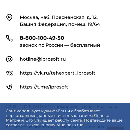
Контакты
Москва, наб. Пресненская, д. 12,
Башня Федерация, помещ. 19/64
8-800-100-49-50
звонок по России — бесплатный
hotline@iprosoft.ru
https://vk.ru/tehexpert_iprosoft
https://t.me/iprosoft
©2021 - 2026 ООО «Информпроект Групп». Все права
защищены.
Сайт использует куки-файлы и обрабатывает
персональные данные с использованием Яндекс
Политика в отношении обработки персональных
Метрики. Это улучшает работу сайта. Подтвердите ваше
данных
согласие, нажав кнопку Мне понятно.
Согласие на обработку персональных данных