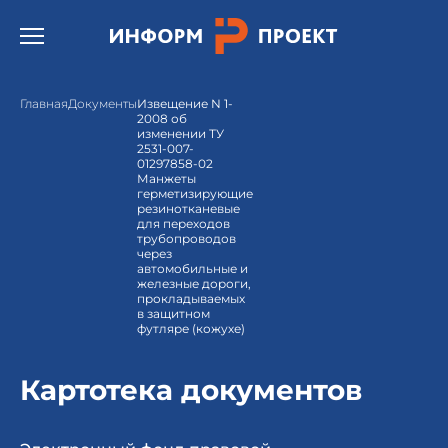
Открыть бургер меню.
Главная
Документы
Извещение N 1-
2008 об
изменении ТУ
2531-007-
01297858-02
Манжеты
герметизирующие
резинотканевые
для переходов
трубопроводов
через
автомобильные и
железные дороги,
прокладываемых
в защитном
футляре (кожухе)
Картотека документов