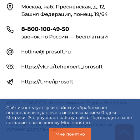
Контакты
Москва, наб. Пресненская, д. 12,
Башня Федерация, помещ. 19/64
8-800-100-49-50
звонок по России — бесплатный
hotline@iprosoft.ru
https://vk.ru/tehexpert_iprosoft
https://t.me/iprosoft
©2021 - 2026 ООО «Информпроект Групп». Все права
защищены.
Сайт использует куки-файлы и обрабатывает
персональные данные с использованием Яндекс
Политика в отношении обработки персональных
Метрики. Это улучшает работу сайта. Подтвердите ваше
данных
согласие, нажав кнопку Мне понятно.
Согласие на обработку персональных данных
Условия доступа к сайту
Мне понятно