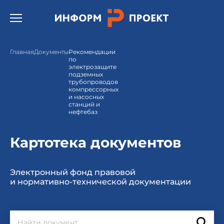
Открыть бургер меню.
Главная
Документы
Рекомендации
по
электрозащите
подземных
трубопроводов
компрессорных
и насосных
станций и
нефтебаз
Картотека документов
Электронный фонд правовой
и нормативно-технической документации