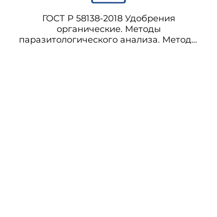
ГОСТ Р 58138-2018 Удобрения
органические. Методы
паразитологического анализа. Методы
определения личинок синантропных мух