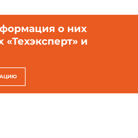
нформация о них
х «Техэксперт» и
РАЦИЮ