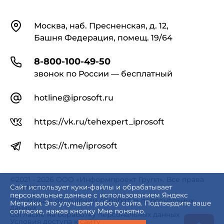
Контакты
Москва, наб. Пресненская, д. 12,
Башня Федерация, помещ. 19/64
8-800-100-49-50
звонок по России — бесплатный
hotline@iprosoft.ru
https://vk.ru/tehexpert_iprosoft
https://t.me/iprosoft
©2021 - 2026 ООО «Информпроект Групп». Все права
защищены.
Сайт использует куки-файлы и обрабатывает
персональные данные с использованием Яндекс
Политика в отношении обработки персональных
Метрики. Это улучшает работу сайта. Подтвердите ваше
данных
согласие, нажав кнопку Мне понятно.
Согласие на обработку персональных данных
Условия доступа к сайту