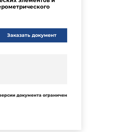
еских элементов и
ферометрического
Заказать документ
 версии документа ограничен