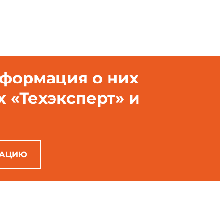
нформация о них
х «Техэксперт» и
РАЦИЮ