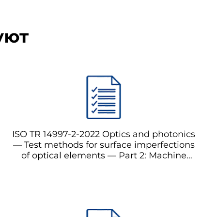
уют
ISO TR 14997-2-2022 Optics and photonics
— Test methods for surface imperfections
of optical elements — Part 2: Machine
vision Оптика и фотоника — Тестовые
методы для поверхностных дефектов
оптических элементов — Часть 2:
Машинное зрение