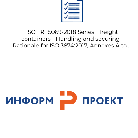
оценки
ISO TR 15069-2018 Series 1 freight
containers - Handling and securing -
Rationale for ISO 3874:2017, Annexes A to E
Серия 1 контейнеров для грузов -
Обработка и закрепление -
Обоснование ISO 3874:2017, Приложения
A до E