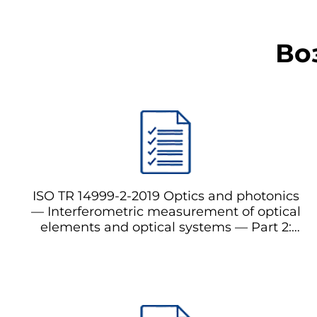
Во
ISO TR 14999-2-2019 Optics and photonics
— Interferometric measurement of optical
elements and optical systems — Part 2:
Measurement and evaluation techniques
Оптика и фотоника —
Интерферометрическое измерение
оптических элементов и оптических
систем — Часть 2: Техники измерения и