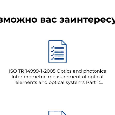
зможно вас заинтерес
ISO TR 14999-1-2005 Optics and photonics
Interferometric measurement of optical
elements and optical systems Part 1:
Terms, definitions and fundamental
relationships Оптика и фотоника
Интерферометрическое измерение
оптических элементов и оптических
систем Часть 1: Термины, определения и