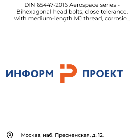
DIN 65447-2016 Aerospace series -
Bihexagonal head bolts, close tolerance,
with medium-length MJ thread, corrosion
resisting nickel alloy - Nominal tensile
strength 1 550 MPa, for temperatures up to
315 °C Бихексагональные болты с
головкой, с допуском, с средней длиной
резьбы MJ, коррозионностойкий
никельовый сплав - Номинальная
предел прочности на растяжение 1 550
МПа, для температур до 315 °C
Контакты
Москва, наб. Пресненская, д. 12,