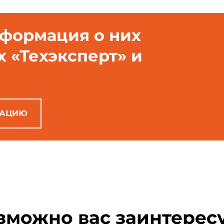
нформация о них
х «Техэксперт» и
РАЦИЮ
зможно вас заинтерес