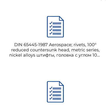
DIN 65445-1987 Aerospace; rivets, 100°
reduced countersunk head, metric series,
nickel alloys штифты, головка с углом 100°
уменьшенной потайной головкой,
метрическая серия, никельовые сплавы