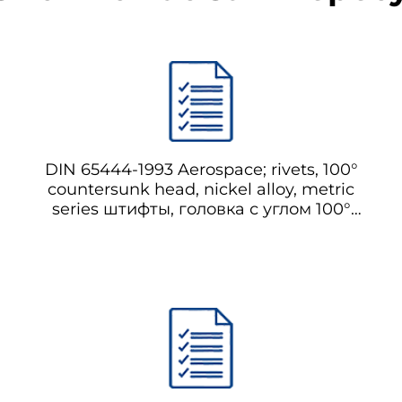
DIN 65444-1993 Aerospace; rivets, 100°
countersunk head, nickel alloy, metric
series штифты, головка с углом 100°
потайной головкой, никельовый сплав,
метрическая серия