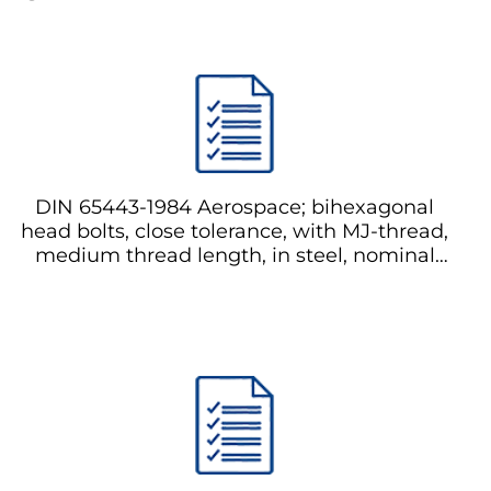
DIN 65443-1984 Aerospace; bihexagonal
head bolts, close tolerance, with MJ-thread,
medium thread length, in steel, nominal
tensile strength 1800 MPa, for
temperatures up to 235 °C
бихексагональные болты с головкой, с
допуском, с резьбой MJ, средняя длина
резьбы, из стали, номинальная предел
прочности на растяжение 1800 МПа, для
температур до 235 °C