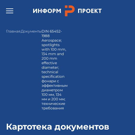
Открыть бургер меню.
Главная
Документы
DIN 65452-
1988
Aerospace;
spotlights
with 100 mm,
134 mm and
200 mm
effective
diameter;
technical
specification
фонари с
эффективным
диаметром
100 мм, 134
мм и 200 мм;
технические
требования
Картотека документов