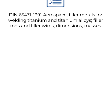
DIN 65471-1991 Aerospace; filler metals for
welding titanium and titanium alloys; filler
rods and filler wires; dimensions, masses
Аэрокосмические; наплавочные
материалы для сварки титана и
титановых сплавов; прутки и проволоки;
размеры, массы