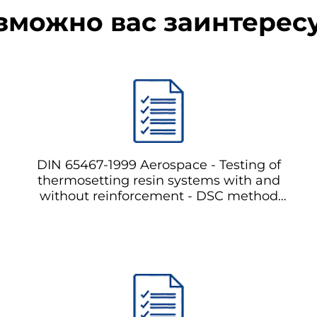
зможно вас заинтерес
DIN 65467-1999 Aerospace - Testing of
thermosetting resin systems with and
without reinforcement - DSC method
Аэрокосмическая промышленность -
Испытание термореактивных смол с и
без армирования - метод ДСК