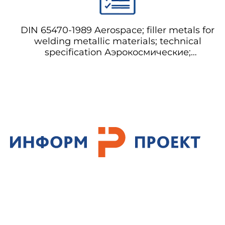
DIN 65470-1989 Aerospace; filler metals for
welding metallic materials; technical
specification Аэрокосмические;
наплавочные материалы для сварки
металлических материалов; технические
условия