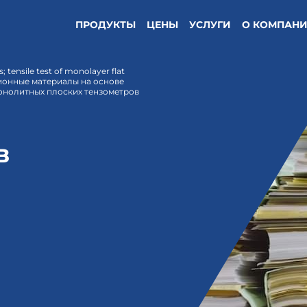
ПРОДУКТЫ
ЦЕНЫ
УСЛУГИ
О КОМПАН
; tensile test of monolayer flat
ионные материалы на основе
онолитных плоских тензометров
в