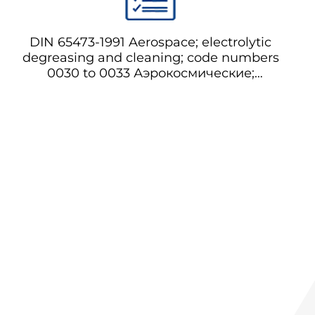
DIN 65473-1991 Aerospace; electrolytic
degreasing and cleaning; code numbers
0030 to 0033 Аэрокосмические;
электрохимическое отмывание и
очистка; коды 0030 до 0033