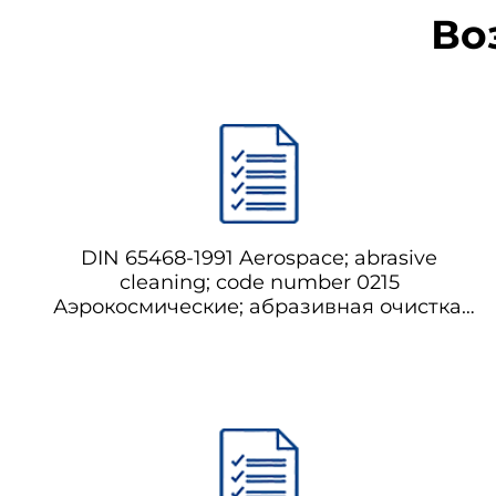
Во
DIN 65468-1991 Aerospace; abrasive
cleaning; code number 0215
Аэрокосмические; абразивная очистка;
код 0215