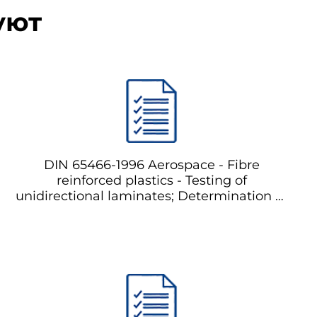
уют
DIN 65466-1996 Aerospace - Fibre
reinforced plastics - Testing of
unidirectional laminates; Determination of
shear strength and shear modulus in
tension Аэрокосмические -
Композиционные материалы на основе
волокон - Испытание однонаправленных
ламинатов; Определение сдвиговой
прочности и модуля сдвига в
растяжении