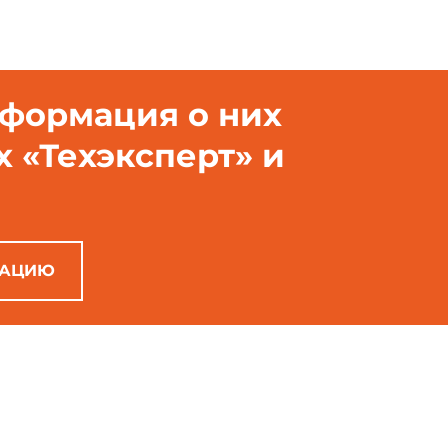
нформация о них
х «Техэксперт» и
РАЦИЮ