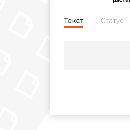
растя
Текст
Статус