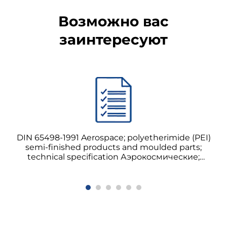
Возможно вас
заинтересуют
DIN 65498-1991 Aerospace; polyetherimide (PEI)
semi-finished products and moulded parts;
technical specification Аэрокосмические;
полуфабрикаты и изделия из полиэфиримидов
(PEI); технические спецификации