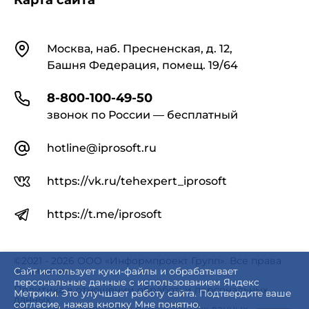
Карта сайта
Контакты
Москва, наб. Пресненская, д. 12,
Башня Федерация, помещ. 19/64
8-800-100-49-50
звонок по России — бесплатный
hotline@iprosoft.ru
https://vk.ru/tehexpert_iprosoft
https://t.me/iprosoft
©2021 - 2026 ООО «Информпроект Групп». Все права
защищены.
Сайт использует куки-файлы и обрабатывает
персональные данные с использованием Яндекс
Политика в отношении обработки персональных
Метрики. Это улучшает работу сайта. Подтвердите ваше
данных
согласие, нажав кнопку Мне понятно.