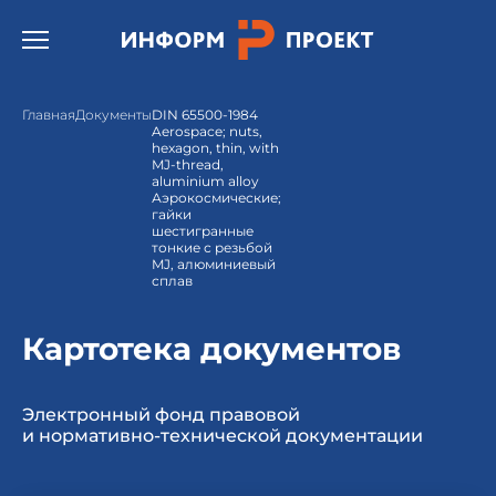
Открыть бургер меню.
Главная
Документы
DIN 65500-1984
Aerospace; nuts,
hexagon, thin, with
MJ-thread,
aluminium alloy
Аэрокосмические;
гайки
шестигранные
тонкие с резьбой
MJ, алюминиевый
сплав
Картотека документов
Электронный фонд правовой
и нормативно-технической документации