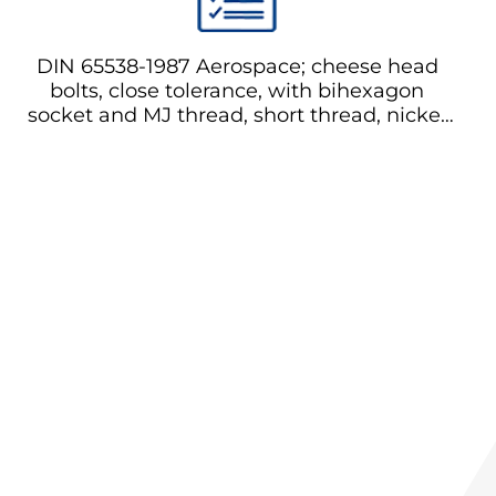
DIN 65538-1987 Aerospace; cheese head
bolts, close tolerance, with bihexagon
socket and MJ thread, short thread, nickel
alloy; nominal tensile strength 1250 MPa,
for temperatures up to 315 °C/425 °C
Аэрокосмические; болты головки сыра,
малый допуск, с шестигранной головкой
и резьбой MJ, короткая резьба,
никелевый сплав; номинальная предел
прочности на растяжение 1250 МПа, для
температур до 315 °C/425 °C