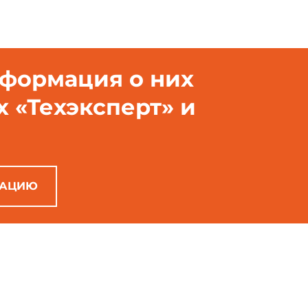
нформация о них
х «Техэксперт» и
РАЦИЮ