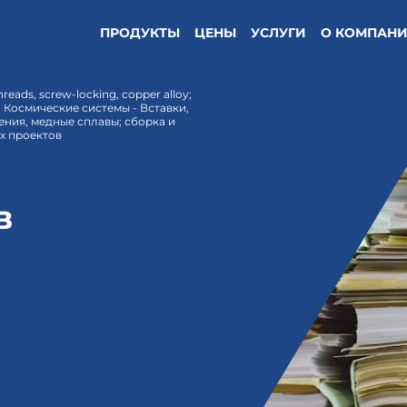
ПРОДУКТЫ
ЦЕНЫ
УСЛУГИ
О КОМПАН
threads, screw-locking, copper alloy;
ign Космические системы - Вставки,
ния, медные сплавы; сборка и
х проектов
в