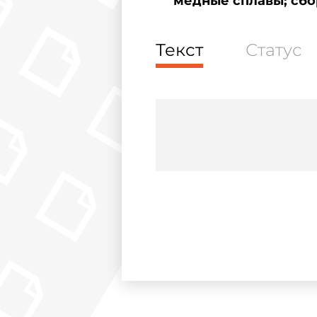
медные сплавы; сбо
Текст
Статус