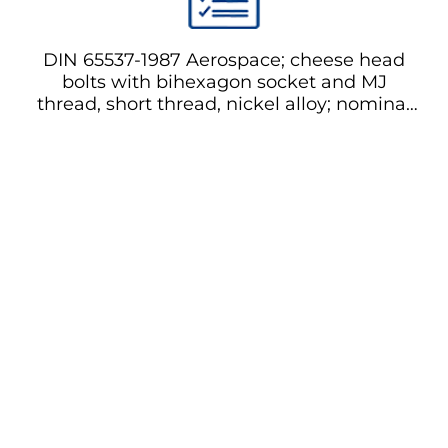
DIN 65537-1987 Aerospace; cheese head
bolts with bihexagon socket and MJ
thread, short thread, nickel alloy; nominal
tensile strength 1250 MPa, for
temperatures up to 315 °C/425 °C
Аэрокосмические; болты головки сыра с
бишестиугольной головкой и резьбой
MJ, короткая резьба, никелевый сплав;
номинальная предел прочности на
растяжение 1250 МПа, для температур
до 315 °C/425 °C