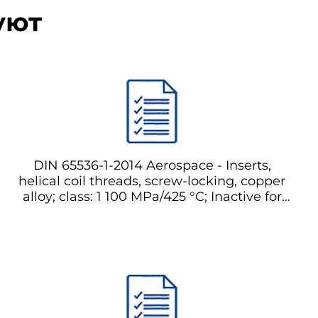
уют
DIN 65536-1-2014 Aerospace - Inserts,
helical coil threads, screw-locking, copper
alloy; class: 1 100 MPa/425 °C; Inactive for
new design Аэрокосмическая
промышленность - Вставки, винтовые
спиральные резьбы, винтовые
соединения, медные сплавы; класс: 1 100
МПа/425 °C; Неактивно для новых
проектов