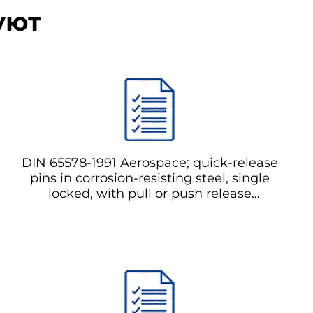
уют
DIN 65578-1991 Aerospace; quick-release
pins in corrosion-resisting steel, single
locked, with pull or push release
mechanism быстросъемные штифты из
коррозионностойкой стали,
одноклапанные, с механизмом съема
путем тяги или толкания