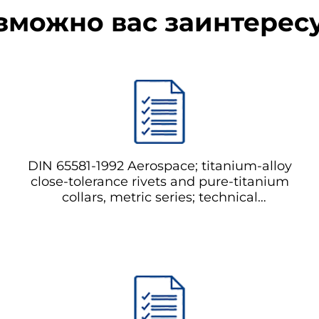
зможно вас заинтерес
DIN 65581-1992 Aerospace; titanium-alloy
close-tolerance rivets and pure-titanium
collars, metric series; technical
specification заклепки из титановых
сплавов с высоким допуском и чистые
титановые кольца, метрическая серия;
технические условия