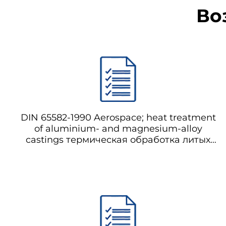
Во
DIN 65582-1990 Aerospace; heat treatment
of aluminium- and magnesium-alloy
castings термическая обработка литых
отливок из алюминиевых и магниевых
сплавов