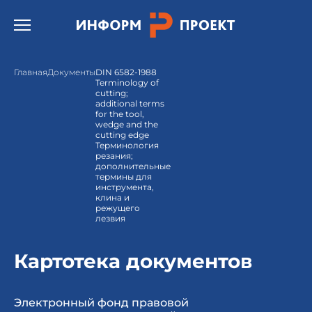
Открыть бургер меню.
Главная
Документы
DIN 6582-1988
Terminology of
cutting;
additional terms
for the tool,
wedge and the
cutting edge
Терминология
резания;
дополнительные
термины для
инструмента,
клина и
режущего
лезвия
Картотека документов
Электронный фонд правовой