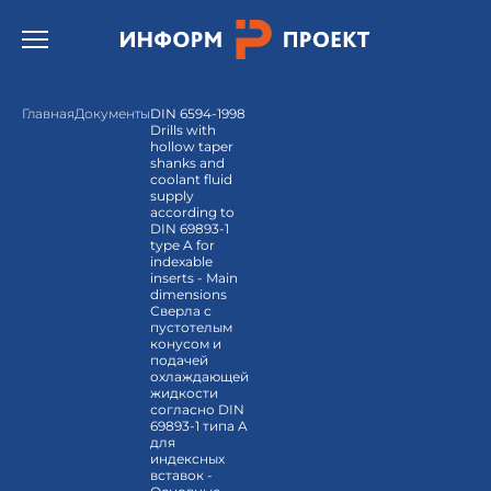
Открыть бургер меню.
Главная
Документы
DIN 6594-1998
Drills with
hollow taper
shanks and
coolant fluid
supply
according to
DIN 69893-1
type A for
indexable
inserts - Main
dimensions
Сверла с
пустотелым
конусом и
подачей
охлаждающей
жидкости
согласно DIN
69893-1 типа A
для
индексных
вставок -