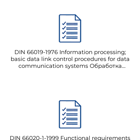
DIN 66019-1976 Information processing;
basic data link control procedures for data
communication systems Обработка
информации; основные процедуры
управления базовыми данными для
систем передачи данных
DIN 66020-1-1999 Functional requirements