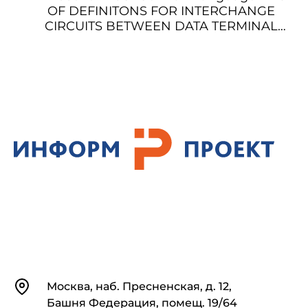
OF DEFINITONS FOR INTERCHANGE
CIRCUITS BETWEEN DATA TERMINAL
EQUIPMENT (DTE) AND DATA CIRCUIT-
TERMINATING EQUIPMENT (DCE) IN
TELEPHONE TYPE NETWORKS Немецкий
язык - СПИСОК ОПРЕДЕЛЕНИЙ ДЛЯ
ОБМЕНА СИГНАЛАМИ МЕЖДУ
ОБОРУДОВАНИЕМ ДАННЫХ (DTE) И
ОБОРУДОВАНИЕМ ДЛЯ
ЗАКРАЩИВАНИЯ ЦЕПИ ДАННЫХ (DCE)
В СЕТИ ТЕЛЕФОННОГО ТИПА
Контакты
Москва, наб. Пресненская, д. 12,
Башня Федерация, помещ. 19/64