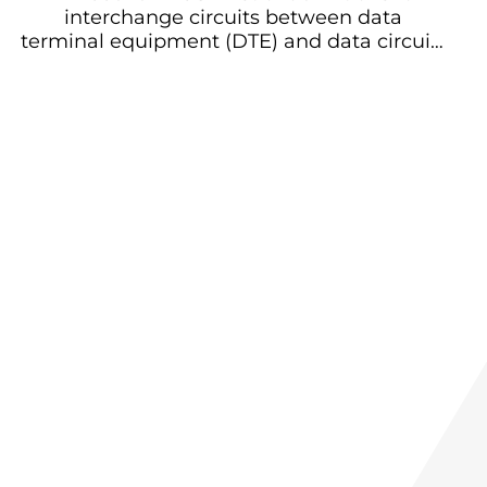
interchange circuits between data
terminal equipment (DTE) and data circuit-
terminating equipment (DCE) in public
data networks Список определений для
цепей обмена между оборудованием
данных (DTE) и оборудованием
окончания цепи данных (DCE) в
общественных сетях данных