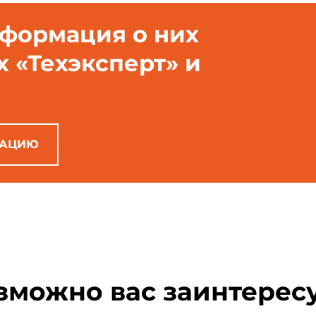
нформация о них
х «Техэксперт» и
РАЦИЮ
зможно вас заинтерес