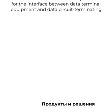
for the interface between data terminal
equipment and data circuit-terminating
equipment - Part 1: General application
Функциональные требования к
интерфейсу между оборудованием
данных и оборудованием окончания
цепи данных - Часть 1: Общее
применение
Продукты и решения