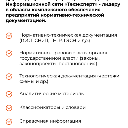
Стандарт соответствует СТ СЭВ 3230-81 в
Информационной сети «Техэксперт» - лидеру
части защитного заземления.
в области комплексного обеспечения
предприятий нормативно-технической
документацией.
(Измененная редакция, Изм. N 1).
Нормативно-техническая документация
(ГОСТ, СНиП, ГН, Р, ГЭСН и др.)
1. ОБЩИЕ ПОЛОЖЕНИЯ
Нормативно-правовые акты органов
государственной власти (законы,
1.1. Защитное заземление или зануление
законопроекты, постановления)
должно обеспечивать защиту людей от
поражения электрическим током при
Технологическая документация (чертежи,
прикосновении к металлическим
схемы и др.)
нетоковедущим частям, которые могут
оказаться под напряжением в результате
Аналитические материалы
повреждения изоляции.
Классификаторы и словари
1.1.1. Защитное заземление следует
выполнять преднамеренным электрическим
Справочная информация
соединением металлических частей