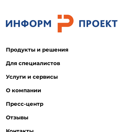
напряжений прикосновения не требуется
сооружение искусственных заземлителей,
прокладка выравнивающих полос снаружи
зданий и выполнение магистральных
проводников заземления внутри здания.
Металлические и железобетонные конструкции
при использовании их в качестве заземляющих
устройств должны образовывать непрерывную
Продукты и решения
электрическую цепь по металлу, а в
железобетонных конструкциях должны
предусматриваться закладные детали для
Для специалистов
присоединения электрического и
технологического оборудования
Услуги и сервисы
(см.приложения 2, 3 и 4).
О компании
1.5. Допустимые напряжения
Пресс-центр
прикосновения и сопротивления заземляющих
устройств должны быть обеспечены в любое
время года.
Отзывы
Контакты