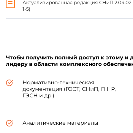
эффективности и о внесении и
Актуализированная редакция СНиП 2.04.02
ФЗ "О водоснабжении и водоот
1-5)
Пересмотр выполнен авто
техн. наук
П.Л.Карасев
), РАВВ 
Изменение № 1 выполнен
исследовательский институт с
Д.Б.Фрог
, канд. техн. наук
П
Чтобы получить полный доступ к этому и 
"Инженерно-энергетические тех
лидеру в области комплексного обеспеч
(Измененная редакция, Из
Нормативно-техническая
документация (ГОСТ, СНиП, ГН, Р,
ГЭСН и др.)
1 Область применения
Настоящий свод правил у
Аналитические материалы
сооружений водоподготовки 
сельскохозяйственных объекто