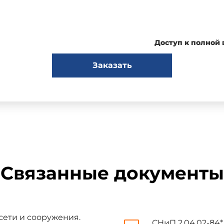
Доступ к полной
, утвержденное и введенное в действие приказом Министерст
ийской Федерации (Минстрой России) от 26 декабря 2024 г. № 926
Заказать
в действие приказом Министерства строительства и жилищно-комму
т 28 ноября 2025 г. № 761/пр c 01.01.2026
изготовителем базы данных по тексту М.: ФГБУ "РСТ", 2025; М.: Ф
Введение
Связанные документы
зработан в целях обеспечения требований Федерального закона о
пасности зданий и сооружений", с учетом требований федеральных
сети и сооружения.
лировании", от 23 ноября 2009 г. N 261-ФЗ "Об энергосбережен
СНиП 2.04.02-84