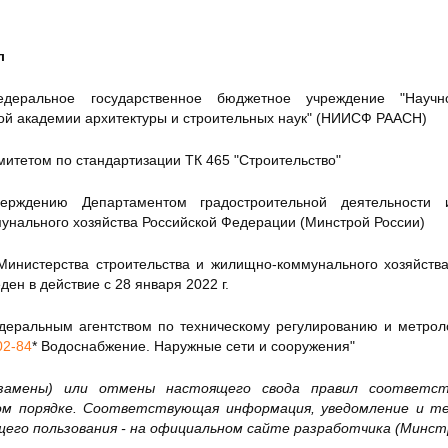
л
альное государственное бюджетное учреждение "Научно-и
ой академии архитектуры и строительных наук" (НИИСФ РААСН)
итетом по стандартизации ТК 465 "Строительство"
ждению Департаментом градостроительной деятельности и
унального хозяйства Российской Федерации (Минстрой России)
нистерства строительства и жилищно-коммунального хозяйства
еден в действие с 28 января 2022 г.
альным агентством по техническому регулированию и метролог
02-84
* Водоснабжение. Наружные сети и сооружения"
(замены) или отмены настоящего свода правил соответс
ном порядке. Соответствующая информация, уведомление и 
его пользования - на официальном сайте разработчика (Минст