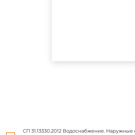
ВНЕСЕНЫ: Изменение № 1
коммунального хозяйства Росс
2, утвержденное и введенное 
Федерации (Минстрой России) о
Изменения № 1, 2 внесены 
Настоящий свод правил ра
"Технический регламент о безо
СП 31.13330.2012 Водоснабжение. Наружные 
N 184-ФЗ "О техническом регу