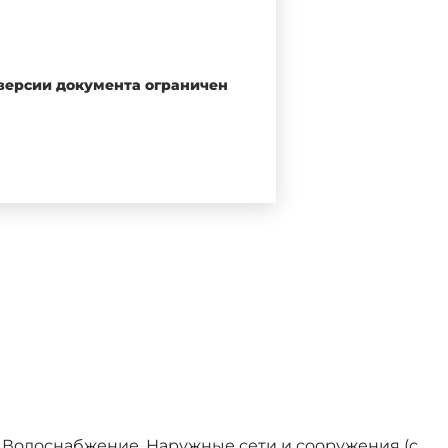
 версии документа ограничен
ва строительства и жилищно-
/пр c 27.01.2025; Изменение №
нального хозяйства Российской
ГБУ "РСТ", 2026
т 30 декабря 2009 г. N 384-ФЗ
 законов от 27 декабря 2002 г.
ии и повышении энергетической
* Водоснабжение. Наружные сети и сооружения (с