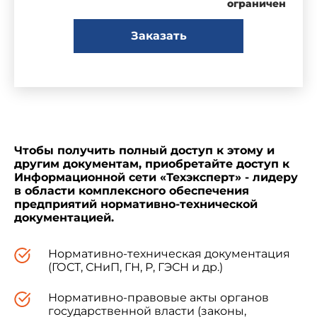
ограничен
разработке стандартов, технических
Заказать
условий и других нормативных документов;
выборе оптимального варианта новой
продукции;
аттестации конструкций, прогнозировании и
Чтобы получить полный доступ к этому и
планировании повышения качества
другим документам, приобретайте доступ к
конструкций;
Информационной сети «Техэксперт» - лидеру
в области комплексного обеспечения
предприятий нормативно-технической
разработке систем управления качеством;
документацией.
Нормативно-техническая документация
составления отчетности и информации о
(ГОСТ, СНиП, ГН, Р, ГЭСН и др.)
качестве.
Нормативно-правовые акты органов
государственной власти (законы,
Нормы, требования и методы контроля