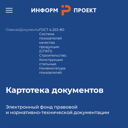
Открыть бургер меню.
Главная
Документы
ГОСТ 4.253-80
Система
показателей
качества
продукции
(СПКП).
Строительство.
Конструкции
стальные.
Номенклатура
показателей
Картотека документов
Электронный фонд правовой
и нормативно-технической документации