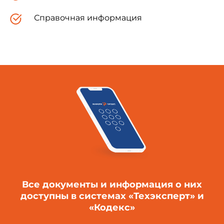
Справочная информация
Таблица 1
Номенклатура критериев, показателей качества и ед
измерения
1. КРИТЕРИЙ ТЕХНИЧЕСКОГ
1.1. Показатели назнач
1.1.1. Пролет, м
1.1.2. Расчетная нагрузка, Н, Н/м, Н/м
(кгс, кгс/м, кгс/м
Все документы и информация о них
доступны в системах «Техэксперт» и
«Кодекс»
1.1.3. Порода древесины