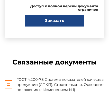
Доступ к полной версии документа
Настоящий стандарт распространяется на
ограничен
клееные деревянные конструкции и
устанавливает номенклатуру показателей их
Заказать
качества для применения при:
разработке стандартов, технических
условий и других нормативных документов;
выборе оптимального варианта новых
Связанные документы
конструкций;
аттестации продукции, прогнозировании и
ГОСТ 4.200-78 Система показателей качества
планировании ее качества;
продукции (СПКП). Строительство. Основные
положения (с Изменением N 1)
разработке систем управления качеством;