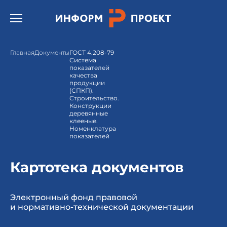
Открыть бургер меню.
Главная
Документы
ГОСТ 4.208-79
Система
показателей
качества
продукции
(СПКП).
Строительство.
Конструкции
деревянные
клееные.
Номенклатура
показателей
Картотека документов
Электронный фонд правовой
и нормативно-технической документации