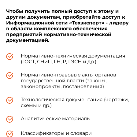
представлении отчетности и информации о
качестве.
Чтобы получить полный доступ к этому и
другим документам, приобретайте доступ к
Информационной сети «Техэксперт» - лидеру
в области комплексного обеспечения
Нормы, требования и методы контроля
предприятий нормативно-технической
показателей качества должны устанавливаться
документацией.
соответствующими стандартами и
техническими условиями на клееные
деревянные конструкции.
Нормативно-техническая документация
(ГОСТ, СНиП, ГН, Р, ГЭСН и др.)
Настоящий стандарт разработан на основе
Нормативно-правовые акты органов
и в соответствии с
ГОСТ 4.200-78
.
государственной власти (законы,
законопроекты, постановления)
1. НОМЕНКЛАТУРА ПОКАЗАТЕЛЕЙ КАЧЕСТВА
Технологическая документация (чертежи,
схемы и др.)
1.1 Номенклатура показателей качества по
критериям, единицы измерения и условные
Аналитические материалы
обозначения показателей качества приведены в
табл. 1.
Классификаторы и словари