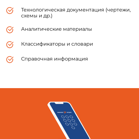
учреждением, в ведении которых находятся
указанные помещения.
Технологическая документация (чертежи,
схемы и др.)
Термины, используемые в стандарте, и их
Аналитические материалы
пояснения приведены в справочном
приложении 1.
Классификаторы и словари
Справочная информация
1. УСЛОВИЯ ОПРЕДЕЛЕНИЯ РАЗБОРЧИВОСТИ
РЕЧИ
1.1. Определение разборчивости речи
должно проводиться в пустом зале.
Температура воздуха, работа систем
кондиционирования или вентиляции,
освещения должны соответствовать обычным
условиям эксплуатации зала.
Электроакустическая система,
предусмотренная в зале, должна работать в
нормальном режиме эксплуатации.