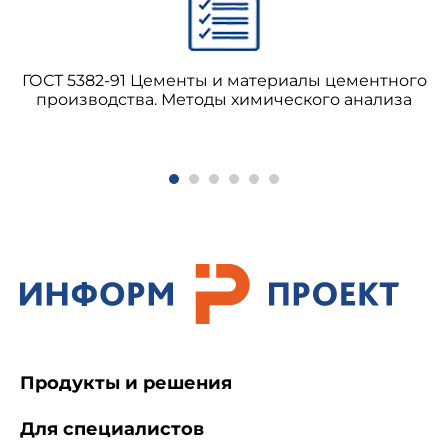
включаться лица в возрасте от 18 до 35 лет,
имеющие опыт записи читаемого текста, а
также нормальный слух, определяемый
ГОСТ 5382-91 Цементы и материалы цементного
органами здравоохранения.
производства. Методы химического анализа
1.5. Для определения разборчивости речи
должна быть сформирована организационная
группа в составе руководителя и членов группы.
Число членов организационной группы должно
превышать на 1 количество групп слушателей.
1.6. Рабочий пост руководителя должен
располагаться вблизи дикторов, а члены
организационной группы должны находиться в
зале.
Продукты и решения
1.7. Для определения разборчивости речи
используются артикуляционные таблицы,
Для специалистов
соответствующие ГОСТ 7153-68*.