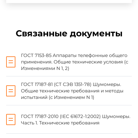
УТВЕРЖДЕН И ВВЕДЕН В ДЕЙСТВИЕ
Постановлением Государственного комитета
СССР по делам строительства от 30 июня 1983
Связанные документы
г. N 133
Срок введения установлен с 01.01.84
ГОСТ 7153-85 Аппараты телефонные общего
применения. Общие технические условия (с
Изменениями N 1, 2)
ГОСТ 17187-81 (СТ СЭВ 1351-78) Шумомеры.
Общие технические требования и методы
Настоящий стандарт устанавливает метод
определения разборчивости речи в зрительных
испытаний (с Изменением N 1)
залах различного назначения, а также в
аудиториях, конференц-залах, залах
совещаний и других помещениях,
ГОСТ 17187-2010 (IEC 61672-1:2002) Шумомеры.
предназначенных для публичных выступлений
Часть 1. Технические требования
(в дальнейшем - в залах). Метод основан на
восприятии слушателями специального текста