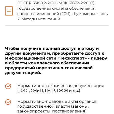
(артикуляционных таблиц).
ГОСТ Р 53188.2-2010 (МЭК 61672-2:2003)
Государственная система обеспечения
единства измерений (ГСИ). Шумомеры. Часть
Определение разборчивости речи следует
2. Методы испытаний
проводить в залах с естественной акустикой, а
также оборудованных электроакустическими
системами усиления или воспроизведения
звука.
Чтобы получить полный доступ к этому и
другим документам, приобретайте доступ к
Определение разборчивости речи в новых
Информационной сети «Техэксперт» - лидеру
и реконструируемых залах следует проводить
в области комплексного обеспечения
во время работы рабочей комиссии по приемке
предприятий нормативно-технической
этих помещений в эксплуатацию; при этом в
документацией.
залах с количеством мест свыше 1200
определение разборчивости речи является
обязательным. Необходимость определения
Нормативно-техническая документация
разборчивости речи в новых и
(ГОСТ, СНиП, ГН, Р, ГЭСН и др.)
реконструируемых залах с количеством мест
1200 и менее, а также в существующих залах
Нормативно-правовые акты органов
устанавливается соответственно заказчиком
государственной власти (законы,
или предприятием, организацией,
законопроекты, постановления)