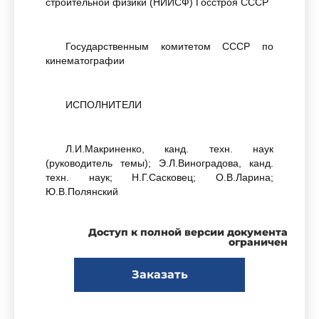
строительной физики (НИИСФ) Госстроя СССР
Государственным комитетом СССР по
кинематографии
ИСПОЛНИТЕЛИ
Л.И.Макриненко, канд. техн. наук
(руководитель темы); Э.Л.Виноградова, канд.
техн. наук; Н.Г.Сасковец; О.В.Ларина;
Ю.В.Полянский
Доступ к полной версии документа
ВНЕСЕН Научно-исследовательским
ограничен
институтом строительной физики (НИИСФ)
Госстроя СССР
Заказать
Директор В.А.Дроздов