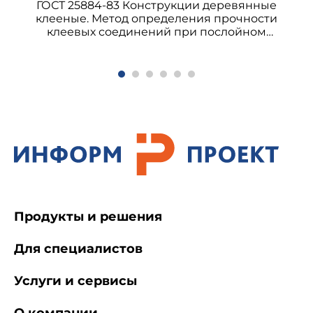
ГОСТ 25884-83 Конструкции деревянные
клееные. Метод определения прочности
2.1. Образцы для испытания изготовляют
клеевых соединений при послойном
размерами 40х40х160 мм. Допускается при
скалывании
экспертной оценке химической стойкости
эксплуатируемых изделий использовать
образцы тех же размеров, выпиленные или
выбуренные из конструкции.
2.2. Для испытания изготовляют семь серий
образцов из одной пробы бетона (одну серию
для каждого срока испытания). Число образцов
в серии должно быть не менее 3.
Продукты и решения
Для специалистов
Услуги и сервисы