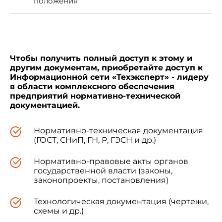
положения
все виды полимербетонов и
полимерсиликатных бетонов по
ГОСТ 25246-82
и устанавливает метод определения их
химической стойкости в ненапряженном
состоянии при воздействии на них жидких
агрессивных сред (далее - сред) путем
Чтобы получить полный доступ к этому и
испытания контрольных образцов.
другим документам, приобретайте доступ к
Информационной сети «Техэксперт» - лидеру
в области комплексного обеспечения
предприятий нормативно-технической
Настоящий стандарт следует применять
документацией.
при определении химической стойкости
полимербетонов и полимерсиликатных
бетонов, устанавливаемой в стандартах,
Нормативно-техническая документация
технических условиях и рабочих чертежах на
(ГОСТ, СНиП, ГН, Р, ГЭСН и др.)
конструкции из полимербетонов или
полимерсиликатных бетонов, а также при
Нормативно-правовые акты органов
изучении химической стойкости новых составов
государственной власти (законы,
и видов указанных бетонов.
законопроекты, постановления)
Технологическая документация (чертежи,
Методика прогнозирования долговечности
схемы и др.)
химически стойких бетонов по результатам