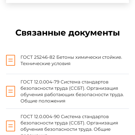
ВНЕСЕН Научно-исследовательским
институтом бетона и железобетона (НИИЖБ)
Госстроя СССР
Связанные документы
Зам. директора Б.А.Крылов
УТВЕРЖДЕН И ВВЕДЕН В ДЕЙСТВИЕ
ГОСТ 25246-82 Бетоны химически стойкие.
Постановлением Государственного комитета
Технические условия
СССР по делам строительства от 7 июля 1983 г.
N 175
ГОСТ 12.0.004-79 Система стандартов
безопасности труда (ССБТ). Организация
ВЗАМЕН
ГОСТ 25246-82
в части
обучения работающих безопасности труда.
приложения 5
Общие положения
ГОСТ 12.0.004-90 Система стандартов
безопасности труда (ССБТ). Организация
обучения безопасности труда. Общие
Настоящий стандарт распространяется на