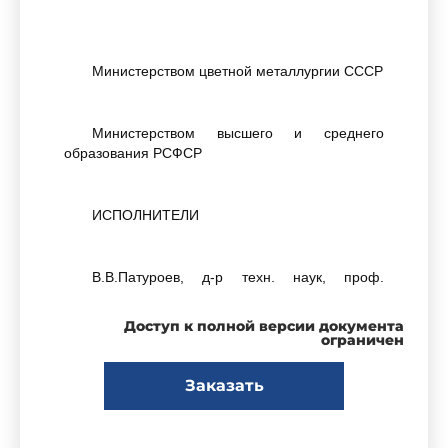
Министерством цветной металлургии СССР
Министерством высшего и среднего
образования РСФСР
ИСПОЛНИТЕЛИ
В.В.Патуроев, д-р техн. наук, проф.
(руководитель темы); А.Н.Волгушев, канд. техн.
наук; Г.К.Соловьев, канд. техн. наук;
Доступ к полной версии документа
Н.Ф.Шестеркина, канд. техн. наук;
ограничен
А.М.Фанталов; И.И.Иванова; В.Н.Кулезнев, д-р
хим. наук; С.М.Гринберг, канд. техн. наук;
Заказать
И.И.Костин