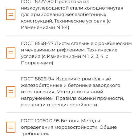
ГОСТ 6727-80 Проволока из
низкоуглеродистой стали холоднотянутая
ГОСТ 13015.0-83
для армирования железобетонных
ГОСТ 13015.1-81
конструкций. Технические условия (с
Изменениями N 1-4)
ГОСТ 13015.2-81
ГОСТ 13015.3-81
ГОСТ 8568-77 Листы стальные с ромбическим
и чечевичным рифлением. Технические
ГОСТ 17624-87
условия (с Изменениями N 1, 2, 3, 4, с
Поправками)
ГОСТ 8829-94 Изделия строительные
железобетонные и бетонные заводского
изготовления. Методы испытаний
нагружением. Правила оценки прочности,
жесткости и трещиностойкости
ГОСТ 10060.0-95 Бетоны. Методы
определения морозостойкости. Общие
требования