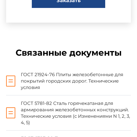
Заказать
Обозначение НТД, на который дана ссылка
ГОСТ 5781-82
ГОСТ 6727-80
ГОСТ 8568-77
ГОСТ 8829-94
Связанные документы
ГОСТ 10060.0-95
ГОСТ 10178-85
ГОСТ 21924-76 Плиты железобетонные для
ГОСТ 10180-90
покрытий городских дорог. Технические
условия
ГОСТ 10181-2000
ГОСТ 10884-94
ГОСТ 5781-82 Сталь горячекатаная для
армирования железобетонных конструкций.
ГОСТ 10922-90
Технические условия (с Изменениями N 1, 2, 3,
4, 5)
ГОСТ 12730.0-78
ГОСТ 12730.5-84