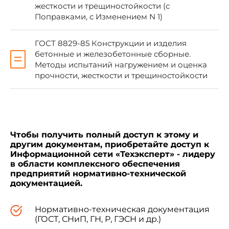
жесткости и трещиностойкости (с
Поправками, с Изменением N 1)
Азербайджанская Республика
Госстрой Азе
ГОСТ 8829-85 Конструкции и изделия
Республика Армения
Министерство
бетонные и железобетонные сборные.
Республика Беларусь
Минстройархи
Методы испытаний нагружением и оценка
прочности, жесткости и трещиностойкости
Республика Казахстан
Минстрой Рес
Кыргызская Республика
Минстрой Кыр
Республика Молдова
Департамент а
Молдова
Чтобы получить полный доступ к этому и
другим документам, приобретайте доступ к
Российская Федерация
Минстрой Рос
Информационной сети «Техэксперт» - лидеру
в области комплексного обеспечения
Республика Таджикистан
Госстрой Респ
предприятий нормативно-технической
документацией.
Республика Узбекистан
Госкомархитек
Украина
Госкомградос
Нормативно-техническая документация
(ГОСТ, СНиП, ГН, Р, ГЭСН и др.)