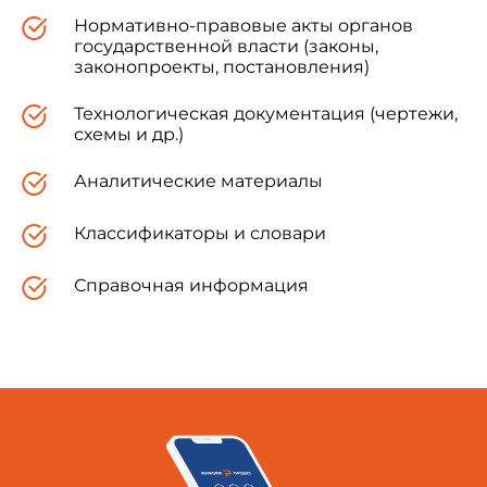
Нормативно-правовые акты органов
государственной власти (законы,
3 ВЗАМЕН
ГОСТ 8829-85
законопроекты, постановления)
Технологическая документация (чертежи,
4 ВВЕДЕН В ДЕЙСТВИЕ в качестве
схемы и др.)
государственного стандарта Российской
Федерации постановлением Госстроя России от
17.07.97 N 18-39.
Аналитические материалы
Классификаторы и словари
Введение
Справочная информация
Методы определения контрольных
нагрузок, использованные для оценки
прочности, жесткости и трещиностойкости
бетонных и железобетонных изделий по
результатам их испытаний нагружением,
приведенные в настоящем стандарте,