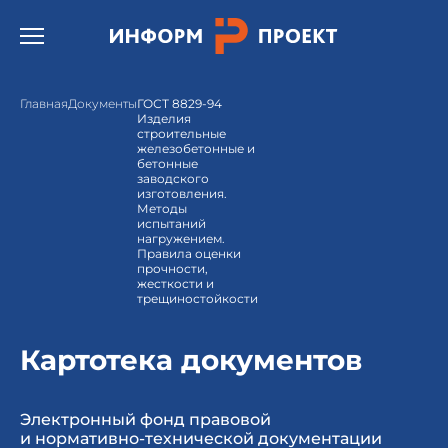
Открыть бургер меню.
Главная
Документы
ГОСТ 8829-94
Изделия
строительные
железобетонные и
бетонные
заводского
изготовления.
Методы
испытаний
нагружением.
Правила оценки
прочности,
жесткости и
трещиностойкости
Картотека документов
Электронный фонд правовой
и нормативно-технической документации