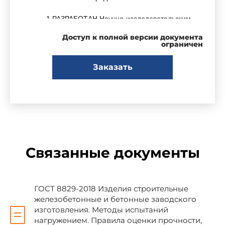
1 РАЗРАБОТАН Научно-исследовательским,
проектно-конструкторским и технологическим
Доступ к полной версии документа
институтом бетона и железобетона (НИИЖБ)
ограничен
Российской Федерации
Заказать
ВНЕСЕН Минстроем России
2 ПРИНЯТ Межгосударственной научно-
технической комиссией по стандартизации,
техническому нормированию и сертификации в
строительстве (МНТКС) 17 ноября 1994 г.
Связанные документы
За принятие проголосовали:
ГОСТ 8829-2018 Изделия строительные
железобетонные и бетонные заводского
изготовления. Методы испытаний
нагружением. Правила оценки прочности,
Наименование государства
Наименова