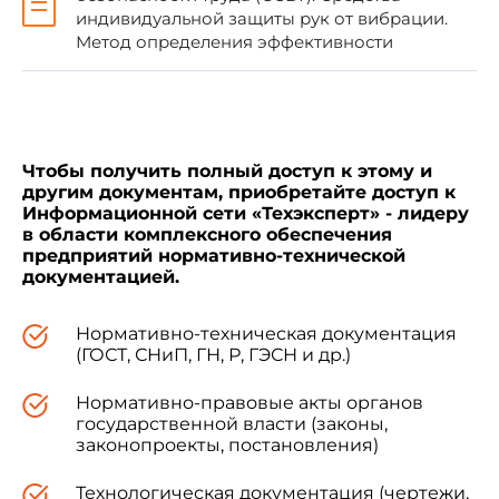
индивидуальной защиты рук от вибрации.
Республика Таджикистан
Таджикг
Метод определения эффективности
Туркменистан
Главна
Туркмен
Республика Узбекистан
Узгосста
Чтобы получить полный доступ к этому и
Украина
Госстан
другим документам, приобретайте доступ к
Информационной сети «Техэксперт» - лидеру
в области комплексного обеспечения
предприятий нормативно-технической
документацией.
3 ВВЕДЕН постановлением
Государственного комитета Российской
Нормативно-техническая документация
Федерации по стандартизации, метрологии и
(ГОСТ, СНиП, ГН, Р, ГЭСН и др.)
сертификации от 26 ноября 1977 г.* N 376
межгосударственный стандарт ГОСТ 12.4.002-
Нормативно-правовые акты органов
97 в качестве государственного стандарта
государственной власти (законы,
Российской Федерации с 1 июля 1998 г.
законопроекты, постановления)
_________________
Технологическая документация (чертежи,