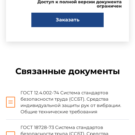
Доступ к полной версии документа
ограничен
2 ПРИНЯТ Межгосударственным Советом
по стандартизации, метрологии и
Заказать
сертификации (протокол N 11 от 25 апреля
1997 г.)
За принятие проголосовали:
Связанные документы
Наименование государства
Наиме
Республика Армения
Армгосс
ГОСТ 12.4.002-74 Система стандартов
Республика Белоруссия
Госстан
безопасности труда (ССБТ). Средства
индивидуальной защиты рук от вибрации.
Республика Казахстан
Госстанд
Общие технические требования
Киргизская Республика
Киргизс
ГОСТ 18728-73 Система стандартов
Российская Федерация
Госстан
безопасности труда (ССБТ). Средства