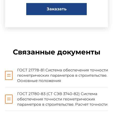
Центральным научно-исследовательским
институтом строительных конструкций
Заказать
(ЦНИИСК) им. В.А.Кучеренко Госстроя СССР
Ордена Трудового Красного Знамени
Центральным научно-исследовательским и
проектным институтом строительных
металлоконструкций
(ЦНИИпроектстальконструкция) Госстроя СССР
Связанные документы
ИСПОЛНИТЕЛИ
ГОСТ 21778-81 Система обеспечения точности
геометрических параметров в строительстве.
Д.М.Лаковский (руководитель темы);
Основные положения
И.В.Колечицкая; А.В.Цареградский; Л.C.Экслер;
Л.А.Вассердам; Б.И.Беляев; В.Д.Райзер, д-р
техн. наук; В.В.Волков, канд. техн. наук;
ГОСТ 21780-83 (СТ СЭВ 3740-82) Система
У.П.Шибаев, канд. техн. наук; В.В.Тишенко
обеспечения точности геометрических
параметров в строительстве. Расчет точности