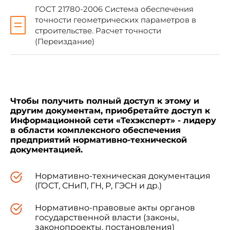
ВНЕСЕН Центральным научно-
ГОСТ 21780-2006 Система обеспечения
исследовательским институтом типового и
точности геометрических параметров в
экспериментального проектирования школ,
строительстве. Расчет точности
дошкольных учреждений, средних и высших
(Переиздание)
учебных заведений (ЦНИИЭП учебных зданий)
Госгражданстроя
Директор В.С.Егерев
Чтобы получить полный доступ к этому и
другим документам, приобретайте доступ к
УТВЕРЖДЕН И ВВЕДЕН В ДЕЙСТВИЕ
Информационной сети «Техэксперт» - лидеру
Постановлением Государственного комитета
в области комплексного обеспечения
СССР по делам строительства от 28 июня 1985
предприятий нормативно-технической
г. N 102
документацией.
Нормативно-техническая документация
Срок введения установлен с01.01.86
(ГОСТ, СНиП, ГН, Р, ГЭСН и др.)
Нормативно-правовые акты органов
государственной власти (законы,
законопроекты, постановления)