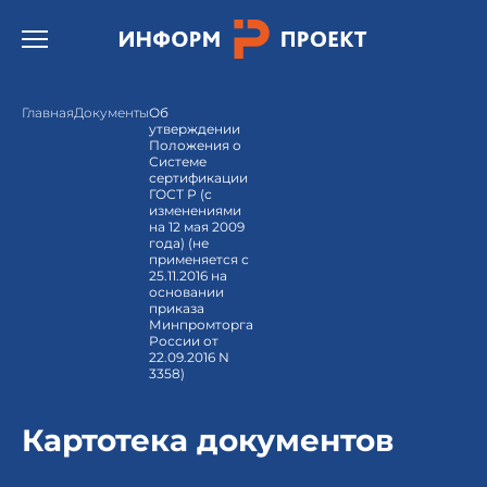
Открыть бургер меню.
Главная
Документы
Об
утверждении
Положения о
Системе
сертификации
ГОСТ Р (с
изменениями
на 12 мая 2009
года) (не
применяется с
25.11.2016 на
основании
приказа
Минпромторга
России от
22.09.2016 N
3358)
Картотека документов