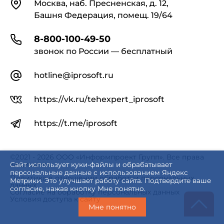
Контакты
Москва, наб. Пресненская, д. 12,
Башня Федерация, помещ. 19/64
8-800-100-49-50
звонок по России — бесплатный
hotline@iprosoft.ru
https://vk.ru/tehexpert_iprosoft
https://t.me/iprosoft
©2021 - 2026 ООО «Информпроект Групп». Все права
защищены.
Сайт использует куки-файлы и обрабатывает
персональные данные с использованием Яндекс
Политика в отношении обработки персональных
Метрики. Это улучшает работу сайта. Подтвердите ваше
данных
согласие, нажав кнопку Мне понятно.
Согласие на обработку персональных данных
Условия доступа к сайту
Мне понятно