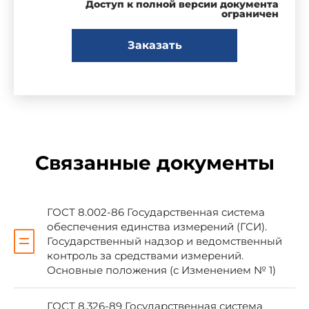
Доступ к полной версии документа
Госгражданстроя, Центральным научно-
ограничен
исследовательским и проектно-
экспериментальным институтом организации,
Заказать
механизации и технической помощи
строительству (ЦНИИОМТП) Госстроя СССР
ВНЕСЕН Зональным научно-
исследовательским и проектным институтом
типового и экспериментального
проектирования жилых и общественных зданий
Связанные документы
(ЛенЗНИИЭП) Госгражданстроя
2. УТВЕРЖДЕН И ВВЕДЕН В ДЕЙСТВИЕ
ГОСТ 8.002-86 Государственная система
Постановлением Государственного комитета
обеспечения единства измерений (ГСИ).
СССР по делам строительства от 17.10.84 N
Государственный надзор и ведомственный
174
контроль за средствами измерений.
Основные положения (с Изменением № 1)
3. ВВЕДЕН ВПЕРВЫЕ
ГОСТ 8.326-89 Государственная система