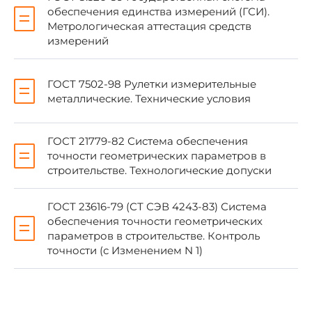
обеспечения единства измерений (ГСИ).
4. ССЫЛОЧНЫЕ НОРМАТИВНО-
Метрологическая аттестация средств
ТЕХНИЧЕСКИЕ ДОУМЕНТЫ
измерений
ГОСТ 7502-98 Рулетки измерительные
металлические. Технические условия
Обозначение НТД, на который дана ссылка
ГОСТ 8.002-86
ГОСТ 21779-82 Система обеспечения
точности геометрических параметров в
ГОСТ 8.326-89
строительстве. Технологические допуски
ГОСТ 23616-79 (СТ СЭВ 4243-83) Система
ГОСТ 7502-98
обеспечения точности геометрических
параметров в строительстве. Контроль
ГОСТ 21779-82
точности (с Изменением N 1)
ГОСТ 23616-79