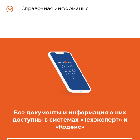
элементов.
Справочная информация
Стандарт не распространяется на
измерения, проводимые при государственных
испытаниях, аттестации и поверке средств
измерения.
Применяемые в стандарте термины по
измерениям соответствуют РМГ 29.
2. Объектами измерений являются:
- строительные элементы (изделия);
Все документы и информация о них
доступны в системах «Техэксперт» и
- строительные конструкции зданий и
«Кодекс»
сооружений на отдельных этапах их возведения
и после завершения строительно-монтажных