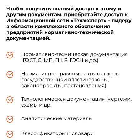
РМГ 29-99
Чтобы получить полный доступ к этому и
другим документам, приобретайте доступ к
Информационной сети «Техэксперт» - лидеру
МИ 1870-88
в области комплексного обеспечения
предприятий нормативно-технической
документацией.
Нормативно-техническая документация
5. ПЕРЕИЗДАНИЕ. Октябрь 2005 г.
(ГОСТ, СНиП, ГН, Р, ГЭСН и др.)
Нормативно-правовые акты органов
государственной власти (законы,
законопроекты, постановления)
1. Настоящий стандарт распространяется
на здания, сооружения и их элементы и
Технологическая документация (чертежи,
устанавливает общие положения по
схемы и др.)
проведению линейных и угловых измерений
при контроле точности геометрических
Аналитические материалы
параметров по
ГОСТ 23616
, а также в процессе
выполнения разбивочных работ в
Классификаторы и словари
строительстве, изготовления и установки