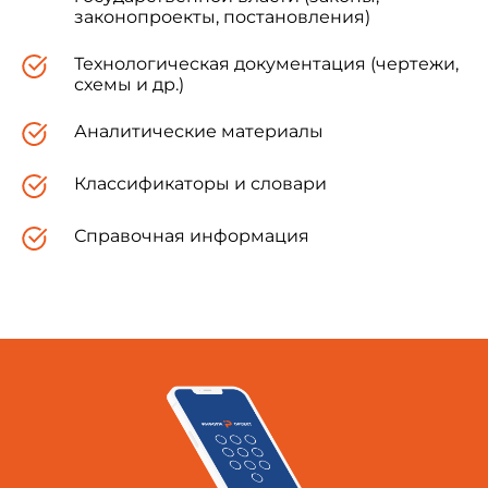
определения звукоизолирующих свойств
законопроекты, постановления)
покрытий полов в лабораторных условиях.
Технологическая документация (чертежи,
схемы и др.)
1. ТЕРМИНЫ, ОБОЗНАЧЕНИЯ И
Аналитические материалы
ОПРЕДЕЛЕНИЯ
Классификаторы и словари
Таблица 1
Справочная информация
Термин
Обозначение
1. Изоляция от воздушного
R
Величи
шума
воздуш
2. Фактическая изоляция
Десяти
воздушного шума
звуков