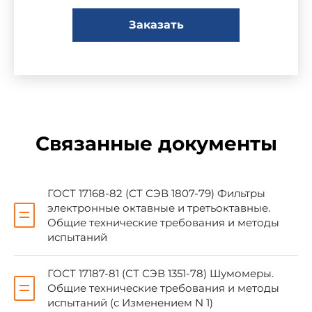
2. Постановлением Государственного
комитета СССР по делам строительства от
Заказать
11.09.85 N 145 стандарт Совета Экономической
Взаимопомощи СТ СЭВ 4866-84 "Защита от
шума в строительстве. Звукоизоляция
ограждающих конструкций. Методы измерения"
введен в действие непосредственно в качестве
государственного стандарта СССР с 01.07.87.
Связанные документы
3. Взамен ГОСТ 15116-79, ГОСТ 22906-78
4. ССЫЛОЧНЫЕ НОРМАТИВНО-
ГОСТ 17168-82 (СТ СЭВ 1807-79) Фильтры
ТЕХНИЧЕСКИЕ ДОКУМЕНТЫ
электронные октавные и третьоктавные.
Общие технические требования и методы
испытаний
Обозначение НТД, на который дана ссылка
Номер 
ГОСТ 17187-81 (СТ СЭВ 1351-78) Шумомеры.
Общие технические требования и методы
СТ СЭВ 4867-84
испытаний (с Изменением N 1)