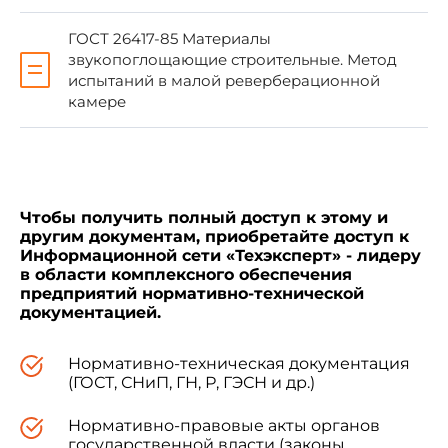
ГОСТ 17168-82
ГОСТ 26417-85 Материалы
звукопоглощающие строительные. Метод
испытаний в малой реверберационной
ГОСТ 17187-81
камере
ГОСТ 26417-85
5. ПЕРЕИЗДАНИЕ. Июнь 1988 г.
Чтобы получить полный доступ к этому и
другим документам, приобретайте доступ к
Информационной сети «Техэксперт» - лидеру
в области комплексного обеспечения
предприятий нормативно-технической
документацией.
Настоящий стандарт устанавливает методы
измерения изоляции воздушного и ударного
шума внутренними и наружными
Нормативно-техническая документация
ограждающими конструкциями (стенами,
(ГОСТ, СНиП, ГН, Р, ГЭСН и др.)
перекрытиями и их элементами,
перегородками) жилых и общественных зданий
Нормативно-правовые акты органов
в натурных и лабораторных условиях и метод
государственной власти (законы,