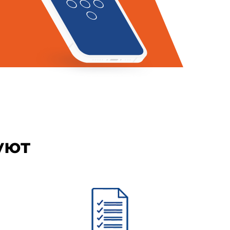
ображением знака соответствия
вающими его четкое и ясное
уют
для наклейки на поверхность
стью диаметром 12 мм рельеф,
ображение знака соответствия,
му характерный узор из тонких