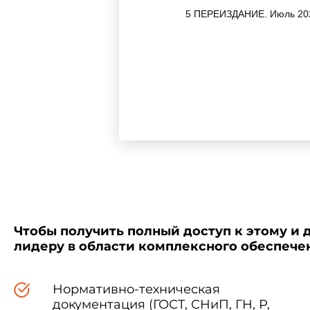
5 ПЕРЕИЗДАНИЕ. Июль 2020
_______________
* В тексте переиздания учтен
Правила применения нас
"О стандартизации в Российск
(по состоянию на 1 января 
изменений и поправок - в 
(замены) или отмены насто
ежемесячного информационн
тексты размещаются также 
агентства по техническому р
Чтобы получить полный доступ к этому и 
лидеру в области комплексного обеспеч
Нормативно-техническая
документация (ГОСТ, СНиП, ГН, Р,