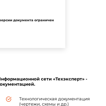
 версии документа ограничен
на от 29 июня 2015 г. N 162-ФЗ
рту публикуется в ежегодном
дарты", а официальный текст
арты". В случае пересмотра
ковано в ближайшем выпуске
 информация, уведомление и
иальном сайте Федерального
Информационной сети «Техэксперт» -
документацией.
Технологическая документация
(чертежи, схемы и др.)