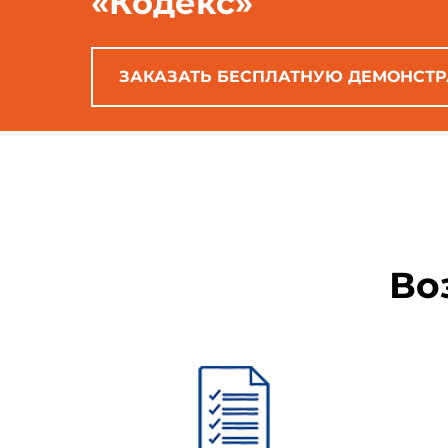
«Кодекс»
органа по сертификации, заре
не наносится.
ЗАКАЗАТЬ БЕСПЛАТНУЮ ДЕМОНСТ
(Измененная редакция, Изм
3 Изображение знака соотв
4 Знак соответствия вы
изображение в течение всего с
Во
5 Знак соответствия, за
маркирования тонкую многосл
создающий изображение, набл
В центре окружности в за
выполненное согласно рисунка