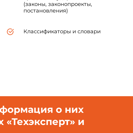
анавливает форму, размеры и технические требования к знаку соот
(законы, законопроекты,
от подделок), применяемому в Системе сертификации ГОСТ Р
постановления)
 работ и услуг требованиям, предусмотренным для обязательног
Классификаторы и словари
. N 2).
твия определяет предприятие (организация, учреждение), получи
ера
(рисунок 5). Базовый размер
должен быть не менее 4 мм
ия должны гарантировать четкость и различимость его элементов н
ции, выдавшего сертификат соответствия, наносят на расстоя
вия по рисунку 5, симметрично относительно вертикальной оси
В
зн
нформация о них
х «Техэксперт» и
тветствия для продукции, соответствие которой подтверждено де