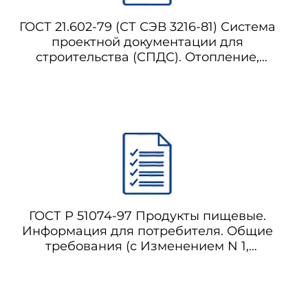
ГОСТ 21.602-79 (СТ СЭВ 3216-81) Система
проектной документации для
ется трехразрядное буквенное
строительства (СПДС). Отопление,
ветствия.
вентиляция и кондиционирование
воздуха. Рабочие чертежи (с
Изменениями N 1, 2)
 защищенного от подделок, она
ГОСТ Р 51074-97 Продукты пищевые.
Информация для потребителя. Общие
требования (с Изменением N 1,
Поправками)