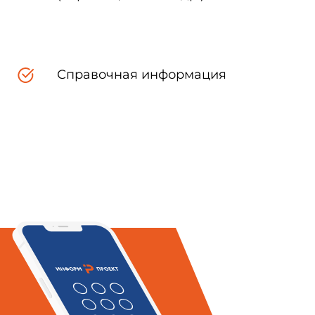
ветствия (в том числе к знаку
 для указания соответствия
о подтверждения соответствия
Справочная информация
вшее право на его применение,
.
евооруженным глазом.
нии 0,25
под графическим
ака шрифтом, приведенным на
кларацией о соответствии, код