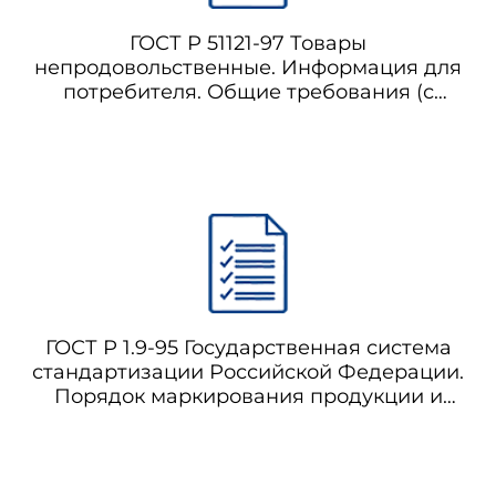
ГОСТ Р 51121-97 Товары
непродовольственные. Информация для
содержащего знак соответствия, защищенный от подделок, име
потребителя. Общие требования (с
 - шестизначный порядковый номер данного экземпляра знака соот
Поправкой)
 или механического воздействия на основу знака соответствия,
 N 2, 3).
ГОСТ Р 1.9-95 Государственная система
стандартизации Российской Федерации.
Порядок маркирования продукции и
услуг знаком соответствия
государственным стандартам (с
Изменением N 1)