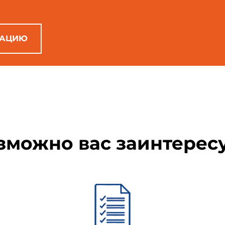
гистрировавшего декларацию о соответствии, под графическим из
РАЦИЮ
. N 1).
етствия должно быть четко отличимым от поверхности изделия.
полняют различными технологическими способами, обеспечи
рока службы изделия.
зможно вас заинтерес
щищенный от подделок, представляет собой предназначенную 
ойную основу, внутри которой находится ограниченный окружно
юдаемое визуально.
висимости от угла зрения должно просматриваться графическое из
м 1 и 5 без кода органа по сертификации, и меняющий свою фор