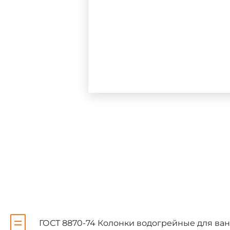
Настоящий стандарт рас
поступающей из водопроводно
1.1. Водогрейные колонки 
Типы колонок
Код ОКП
КВЭ-I
49 3412 100
ГОСТ 8870-74 Колонки водогрейные для ва