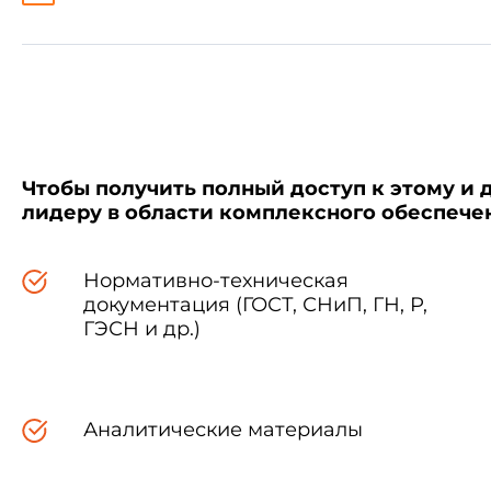
КВЦ-I
49 3412 300
КВЭ-II
49 3422 100
Чтобы получить полный доступ к этому и 
лидеру в области комплексного обеспеч
1.2. Условное обозначен
Нормативно-техническая
"Колонка", обозначения типа к
документация (ГОСТ, СНиП, ГН, Р,
ГЭСН и др.)
Аналитические материалы