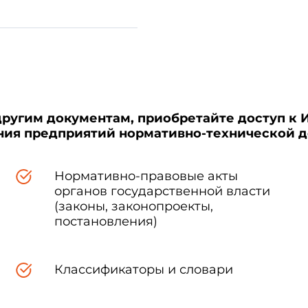
1 07
Водогрейная колонка с оцинкованным водяным
1
баком и чугунной топкой
1 09
Водогрейная колонка с эмалированным водяным
2
баком и встроенной стальной топкой
другим документам, приобретайте доступ к 
ения предприятий нормативно-технической 
ие водогрейной колонки в технической документации и при зак
Нормативно-правовые акты
олонки и настоящего стандарта.
органов государственной власти
(законы, законопроекты,
постановления)
Классификаторы и словари