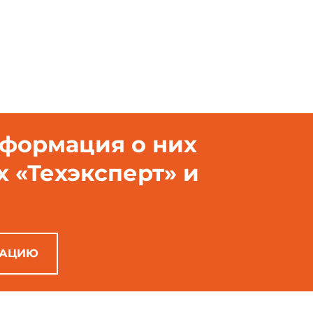
нформация о них
х «Техэксперт» и
РАЦИЮ