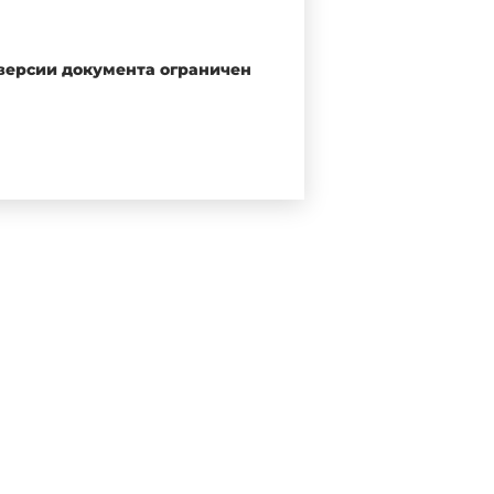
ченные для нагревания воды,
 версии документа ограничен
Таблица 1
ра
жей