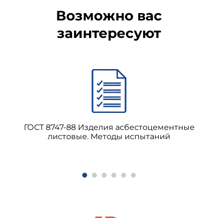
относительного удлинения и относительного
Возможно вас
остаточного удлинения;
заинтересуют
ГОСТ 8747-88 Изделия асбестоцементные
листовые. Методы испытаний