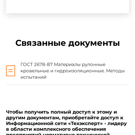
Азербайджанская Республика
Госстрой Азербайджанск
Республика Армения
Госупрархитектуры Респ
Республика Беларусь
Госстрой Республики Бе
Связанные документы
Республика Казахстан
Минстрой Республики Ка
Кыргызская Республика
Госстрой Кыргызской Ре
Республика Молдова
Минархстрой Республик
ГОСТ 2678-87 Материалы рулонные
кровельные и гидроизоляционные. Методы
Российская Федерация
Минстрой России
испытаний
Республика Таджикистан
Госстрой Республики Та
Изменение N 1 принято
Чтобы получить полный доступ к этому и
Межгосударственной научно-технической
другим документам, приобретайте доступ к
комиссией по стандартизации, техническому
Информационной сети «Техэксперт» - лидеру
нормированию и сертификации в строительстве
в области комплексного обеспечения
24 апреля 2002 года
предприятий нормативно-технической