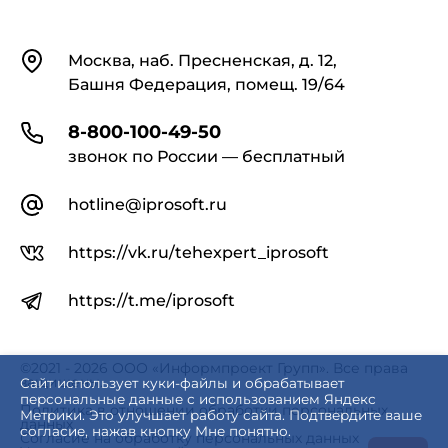
Контакты
Москва, наб. Пресненская, д. 12,
Башня Федерация, помещ. 19/64
8-800-100-49-50
звонок по России — бесплатный
hotline@iprosoft.ru
https://vk.ru/tehexpert_iprosoft
https://t.me/iprosoft
©2021 - 2026 ООО «Информпроект Групп». Все права
защищены.
Сайт использует куки-файлы и обрабатывает
персональные данные с использованием Яндекс
Политика в отношении обработки персональных
Метрики. Это улучшает работу сайта. Подтвердите ваше
данных
согласие, нажав кнопку Мне понятно.
Согласие на обработку персональных данных