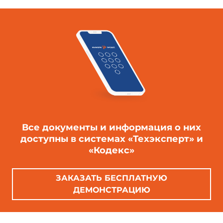
98)
1 Область применения
Настоящий стандарт распространяется на
рулонные кровельные и гидроизоляционные
битумные, битумно-полимерные и полимерные
материалы и устанавливает методы испытаний
следующих показателей:
Все документы и информация о них
доступны в системах «Техэксперт» и
- внешнего вида;
«Кодекс»
ЗАКАЗАТЬ БЕСПЛАТНУЮ
- линейных размеров и площади;
ДЕМОНСТРАЦИЮ
- разрывной силы при растяжении,
условной прочности, условного напряжения,