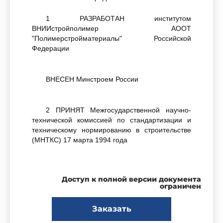
1 РАЗРАБОТАН институтом
ВНИИстройполимер АООТ
"Полимерстройматериалы" Российской
Федерации
ВНЕСЕН Минстроем России
2 ПРИНЯТ Межгосударственной научно-
технической комиссией по стандартизации и
техническому нормированию в строительстве
(МНТКС) 17 марта 1994 года
За принятие проголосовали:
Доступ к полной версии документа
ограничен
Заказать
Наименование государства
Наименование орган
ст