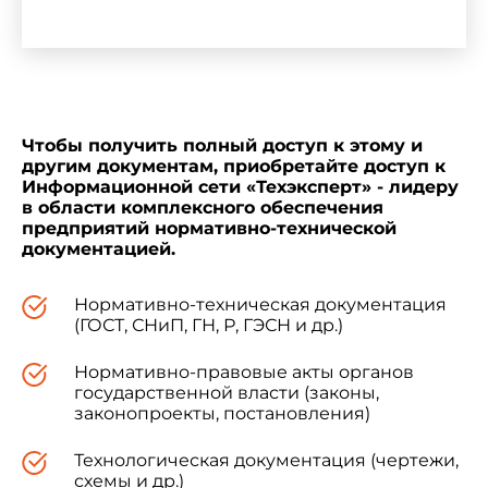
подвергающихся в процессе эксплуатации
воздействиям агрессивных сред и повшенных
температур.
Чтобы получить полный доступ к этому и
другим документам, приобретайте доступ к
1. Классификация
Информационной сети «Техэксперт» - лидеру
в области комплексного обеспечения
предприятий нормативно-технической
документацией.
1.1. Полимерные рулонные материалы и
Нормативно-техническая документация
плиточные изделия для покрытия полов
(ГОСТ, СНиП, ГН, Р, ГЭСН и др.)
классифицируются по:
Нормативно-правовые акты органов
государственной власти (законы,
основному сырью;
законопроекты, постановления)
Технологическая документация (чертежи,
структуре;
схемы и др.)