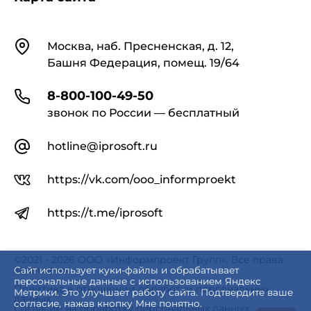
Контакты
Москва, наб. Пресненская, д. 12,
Башня Федерация, помещ. 19/64
8-800-100-49-50
звонок по России — бесплатный
hotline@iprosoft.ru
https://vk.com/ooo_informproekt
https://t.me/iprosoft
©2021 - 2026 ООО «Информпроект Групп». Все права
защищены.
Сайт использует куки-файлы и обрабатывает
персональные данные с использованием Яндекс
Политика в отношении обработки персональных
Метрики. Это улучшает работу сайта. Подтвердите ваше
данных
согласие, нажав кнопку Мне понятно.
Согласие на обработку персональных данных