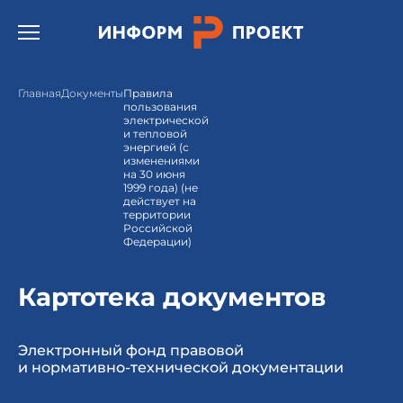
Открыть бургер меню.
Главная
Документы
Правила
пользования
электрической
и тепловой
энергией (с
изменениями
на 30 июня
1999 года) (не
действует на
территории
Российской
Федерации)
Картотека документов
Электронный фонд правовой
и нормативно-технической документации