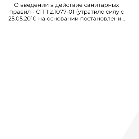
О введении в действие санитарных
правил - СП 1.2.1077-01 (утратило силу с
25.05.2010 на основании постановления
Главного государственного санитарного
врача РФ от 02.03.2010 N 17) СанПиН
1.2.1077-01 Гигиенические требования к
хранению, применению и
транспортировке пестицидов и
агрохимикатов