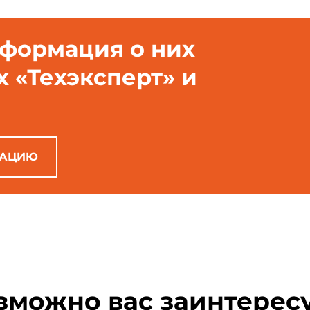
нформация о них
х «Техэксперт» и
РАЦИЮ
зможно вас заинтерес