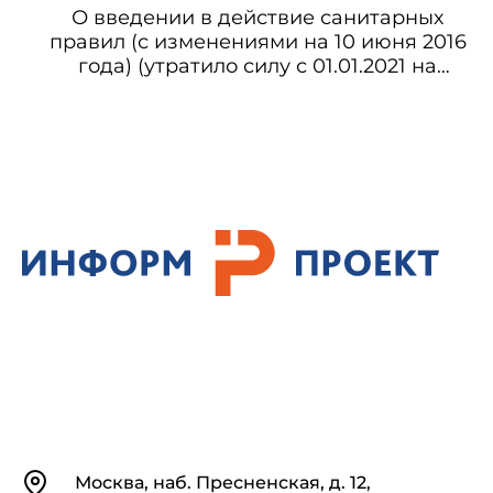
объектов геологоразведочных работ и
О введении в действие санитарных
магистральных газо-, нефте- и
правил (с изменениями на 10 июня 2016
продуктопроводов, проведении
года) (утратило силу с 01.01.2021 на
приемочных испытаний технических
основании постановления Главного
устройств и выдаче разрешений на их
государственного санитарного врача РФ
применение
от 27.10.2020 N 32) СП 2.3.6.1079-01
Санитарно-эпидемиологические
требования к организациям
общественного питания, изготовлению и
оборотоспособности в них пищевых
продуктов и продовольственного сырья
Контакты
Москва, наб. Пресненская, д. 12,