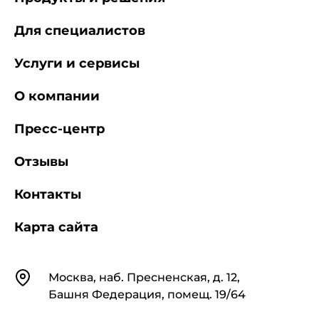
возбудителя полиомиелита - фекально-
оральный. Кроме того, возможна передача
Для специалистов
вируса окружающим воздушно-капельным
путем.
Услуги и сервисы
О компании
2.3. Первичное размножение и накопление
вируса происходит в глотке и кишечнике. Затем
Пресс-центр
вирус попадает в лимфатическую систему и в
кровь. В последующем вирус проникает в
центральную нервную систему.
Отзывы
Контакты
2.4. Распространение вируса может
закончиться на любом этапе, с чем и связано
Карта сайта
развитие различных клинических форм
полиомиелита.
Контакты
Москва, наб. Пресненская, д. 12,
2.5. Инаппарантная форма полиомиелита,
Башня Федерация, помещ. 19/64
без каких-либо клинических проявлений
(вирусоносительство). Размножение вируса