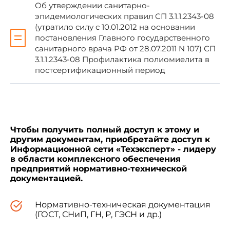
Об утверждении санитарно-
утвержденные Главным государственным
эпидемиологических правил СП 3.1.1.2343-08
санитарным врачом Российской Федерации 2
(утратило силу с 10.01.2012 на основании
апреля 2002 года, с 1 июля 2002 года.
постановления Главного государственного
санитарного врача РФ от 28.07.2011 N 107) СП
3.1.1.2343-08 Профилактика полиомиелита в
постсертификационный период
Г.Онищенко
Чтобы получить полный доступ к этому и
Зарегистрировано
другим документам, приобретайте доступ к
в Министерстве юстиции
Информационной сети «Техэксперт» - лидеру
Российской Федерации
в области комплексного обеспечения
14 мая 2002 года,
предприятий нормативно-технической
регистрационный N 3431
документацией.
Нормативно-техническая документация
(ГОСТ, СНиП, ГН, Р, ГЭСН и др.)
УТВЕРЖДЕНО