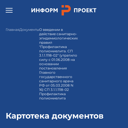
Открыть бургер меню.
Главная
Документы
О введении в
действие санитарно-
эпидемиологических
правил
"Профилактика
полиомиелита. СП
3.1.1.1118-02" (утратило
силу с 01.06.2008 на
основании
постановления
Главного
государственного
санитарного врача
РФ от 05.03.2008 N
16) СП 3.1.1.1118-02
Профилактика
полиомиелита
Картотека документов