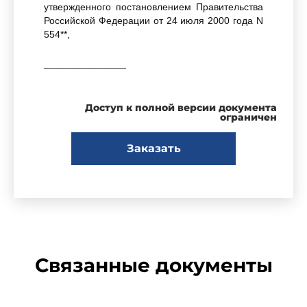
утвержденного постановлением Правительства
Российской Федерации от 24 июля 2000 года N
554**,
_______________
* Собрание законодательства Российской
Федерации, 1999, N 14, ст.1650.
Доступ к полной версии документа
ограничен
Заказать
** Собрание законодательства Российской
Федерации, 2000, N 31, 3295.
постановляю:
Связанные документы
Ввести в действие
санитарно-
эпидемиологические правила "Профилактика
полиомиелита. СП 3.1.1.1118-02"
,