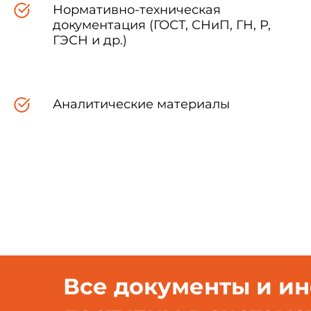
Нормативно-техническая
документация (ГОСТ, СНиП, ГН, Р,
НСД - несанкционированны
ГЭСН и др.)
ФД - фискальные данные;
Аналитические материалы
ФП - фискальная память;
ППП - пакеты прикладных 
ЯЗ - ядро защиты.
Все документы и и