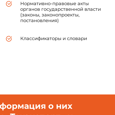
Нормативно-правовые акты
органов государственной власти
й доступ;
(законы, законопроекты,
постановления)
Классификаторы и словари
программ;
нформация о них
1. Термины и определения