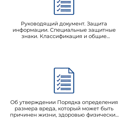
ние ФД в суточных (сменных) счетчиках и регистрах с оформ
Руководящий документ. Защита
информации. Специальные защитные
знаки. Классификация и общие
в фискальную память с оформлением и печатью финансовых докум
требования
Об утверждении Порядка определения
размера вреда, который может быть
причинен жизни, здоровью физических
лиц, имуществу физических и
юридических лиц в результате аварии