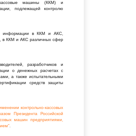
о-кассовые машины (ККМ) и
мации, подлежащей контролю
ты информации в ККМ и АКС,
, в ККМ и АКС различных сфер
водителей, разработчиков и
ации о денежных расчетах с
нами, а также испытательными
ертификации средств защиты
именении контрольно-кассовых
казом Президента Российской
совых машин предприятиями,
нием"
.