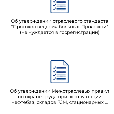
формирование и накопле
документов;
Об утверждении отраслевого стандарта
"Протокол ведения больных. Пролежни"
(не нуждается в госрегистрации)
запись (регистрация) ФД 
Об утверждении Межотраслевых правил
по охране труда при эксплуатации
нефтебаз, складов ГСМ, стационарных и
передвижных автозаправочных станций
(утратило силу с 04.05.2016 на основании