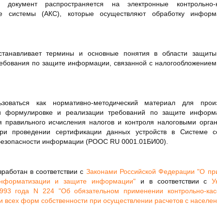
й документ распространяется на электронные контрольн
ые системы (АКС), которые осуществляют обработку инфор
устанавливает термины и основные понятия в области защи
ебования по защите информации, связанной с налогообложением
зоваться как нормативно-методический материал для произ
 формулировке и реализации требований по защите информ
 правильного исчисления налогов и контроля налоговыми орга
при проведении сертификации данных устройств в Системе с
безопасности информации (РООС RU 0001.01БИ00).
работан в соответствии с
Законами Российской Федерации "О пр
нформатизации и защите информации"
и в соответствии с
У
93 года N 224 "Об обязательном применении контрольно-кас
 всех форм собственности при осуществлении расчетов с населе