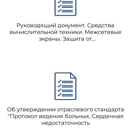
лением и печатью финансовых
Руководящий документ. Средства
вычислительной техники. Межсетевые
экраны. Защита от
ентов;
несанкционированного доступа к
информации. Показатели защищенности
от несанкционированного доступа к
информации
Об утверждении отраслевого стандарта
"Протокол ведения больных. Сердечная
недостаточность