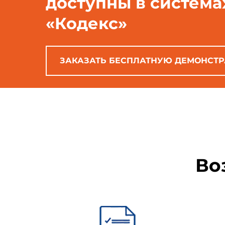
доступны в система
«Кодекс»
Установленные термины о
понятия установлен один тер
краткие формы, которые разре
ЗАКАЗАТЬ БЕСПЛАТНУЮ ДЕМОНСТ
Контрольно-кассовая ма
первичной обработки информац
нормативными и правовыми до
Автоматизированная ка
вычислительной техники, реа
Во
Фискальные данные (ФД
правильного исчисления на
регистрации и долговременно
Фискальные функции (оп