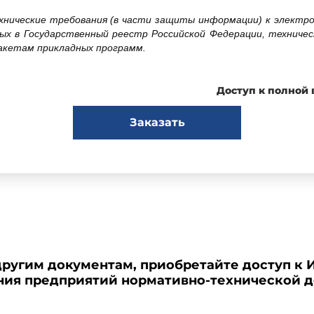
нические требования (в части защиты информации) к электр
ных в Государственный реестр Российской Федерации, техничес
акетам прикладных программ.
Доступ к полной
Заказать
я машина;
 кассовая система;
ьной техники;
другим документам, приобретайте доступ к 
ство;
ения предприятий нормативно-технической 
ающее устройство;