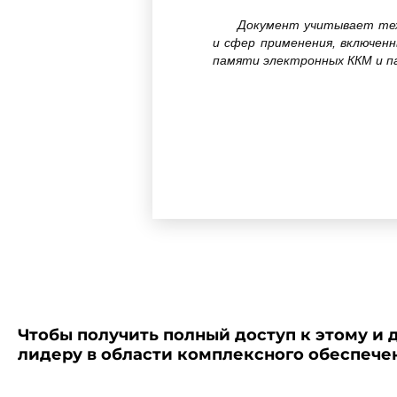
Документ учитывает тех
и сфер применения, включен
памяти электронных ККМ и п
Принятые сокращения:
ККМ - контрольно-кассова
АКС - автоматизированная
СВТ - средство вычислител
Чтобы получить полный доступ к этому и 
ЗУ - запоминающее устрой
лидеру в области комплексного обеспеч
ПЗУ - постоянное запомин