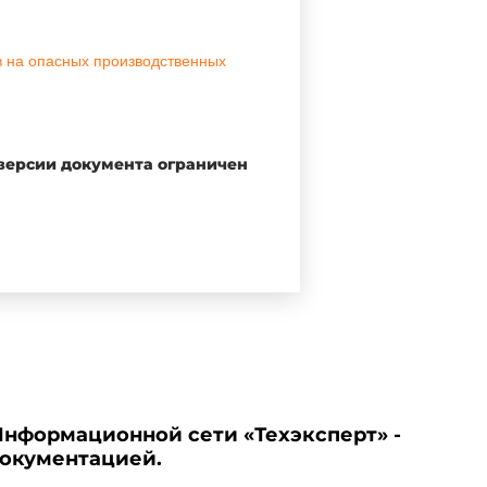
в на опасных производственных
 версии документа ограничен
Начальник
Госгортехнадзора России
В.Кульечев
Информационной сети «Техэксперт» -
документацией.