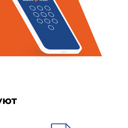
ение конкретного вида (типа)
х объектах и обязательно для
ществляющими проектирование,
цию опасных производственных
ащищенности жизненно важных
ий указанных аварий (
статья 1
енных объектов"
).
.97 N 116-ФЗ
"О промышленной
стки, площадки, а также иные
7 N 116-ФЗ
"О промышленной
уют
о, партию, либо на тип (вид)
х устройств одного назначения
ий.