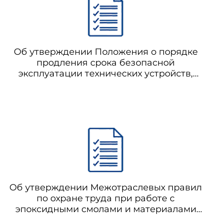
телю либо его официальному
ии разрешения на применение
Об утверждении Положения о порядке
продления срока безопасной
эксплуатации технических устройств,
ом все компоненты выполняют
оборудования и сооружений на опасных
 их компонентов требованиям
производственных объектах (не
применяется с 18.10.2009) РД 03-484-02
Положение о порядке продления срока
безопасной эксплуатации технических
сего комплекта необходимых
устройств, оборудования и сооружений
на опасных производственных объектах
Об утверждении Межотраслевых правил
по охране труда при работе с
эпоксидными смолами и материалами
на их основе (утратило силу с 27.08.2017