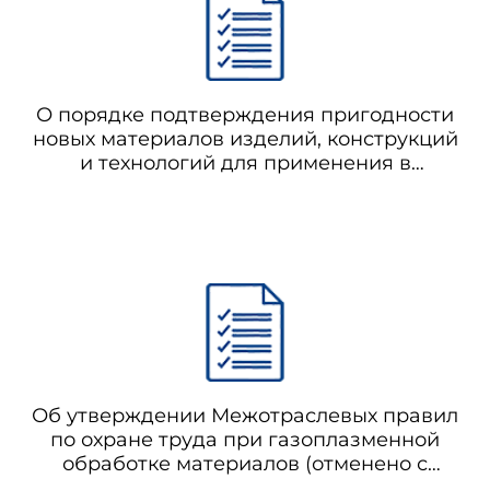
именение типа технического устройства выдается изготови
нии соответствующих документов и заявления о предоставлен
ных производственных объектах.
О порядке подтверждения пригодности
новых материалов изделий, конструкций
и технологий для применения в
 разрешений на комплектное техническое устройство, в котор
строительстве
еские функции, при условии подтверждения соответствия всех
разрешения не может превышать 2 месяцев со дня подачи в
Об утверждении Межотраслевых правил
по охране труда при газоплазменной
II. Выдача разрешений на применение технических устройств
обработке материалов (отменено с
01.01.2021 на основании постановления