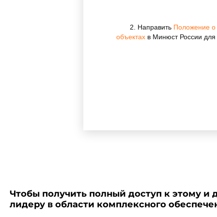
2. Направить
Положение о 
объектах
в Минюст России для 
Зарегистрировано
Министерством юстиции
Российской Федерации
8 августа 2002 года,
регистрационный N 3673
Чтобы получить полный доступ к этому и 
лидеру в области комплексного обеспеч