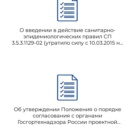
1.5. Разрешение на пр
представителю по предъявле
технических устройств на опас
О введении в действие санитарно-
эпидемиологических правил СП
3.5.3.1129-02 (утратило силу с 10.03.2015 на
1.6. Допускается выдача
основании постановления Главного
взаимосвязанные технологич
государственного санитарного врача РФ
промышленной безопасности.
от 22.09.2014 N 58) СП 3.5.3.1129-02
Санитарно-эпидемиологические
требования к проведению дератизации
1.7. Срок оформления 
материалов.
Об утверждении Положения о порядке
согласования с органами
Госгортехнадзора России проектной
документации на пользование