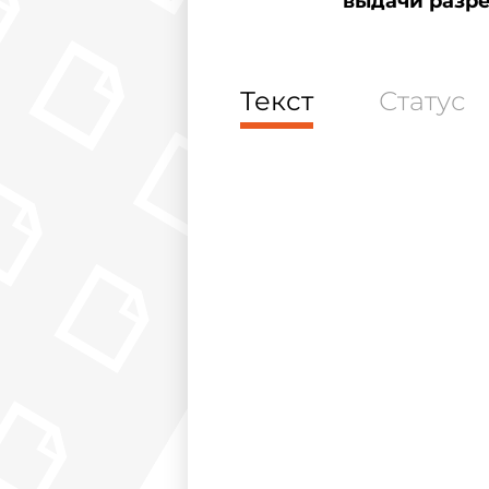
выдачи разре
Текст
Статус