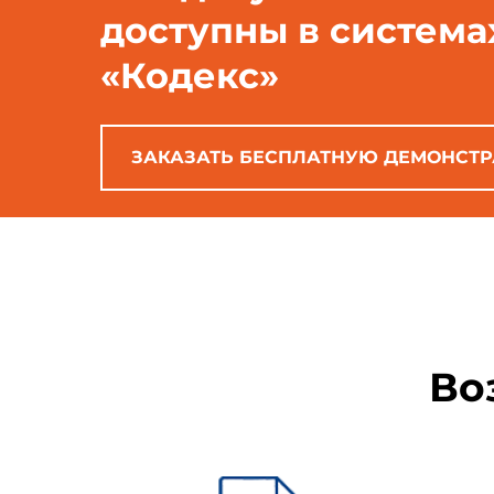
доступны в система
1.2. Настоящее Положение
«Кодекс»
технических устройств, в то
выполнения всеми юридически
изготовление, монтаж, налад
объектов.
ЗАКАЗАТЬ БЕСПЛАТНУЮ ДЕМОНСТ
1.3. Промышленная безо
интересов личности и обществ
Федерального закона от 21.07
Опасными производственн
безопасности опасных произ
производственные объекты, 
Во
безопасности опасных произво
1.4. Разрешение на прим
технических устройств. Допус
при условии соблюдения едино