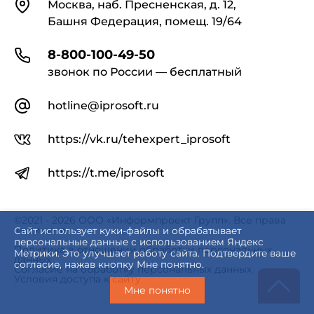
Контакты
Москва, наб. Пресненская, д. 12,
Башня Федерация, помещ. 19/64
8-800-100-49-50
звонок по России — бесплатный
hotline@iprosoft.ru
https://vk.ru/tehexpert_iprosoft
https://t.me/iprosoft
©2021 - 2026 ООО «Информпроект Групп». Все права
защищены.
Сайт использует куки-файлы и обрабатывает
персональные данные с использованием Яндекс
Политика в отношении обработки персональных
Метрики. Это улучшает работу сайта. Подтвердите ваше
данных
согласие, нажав кнопку Мне понятно.
Согласие на обработку персональных данных
Условия доступа к сайту
Мне понятно