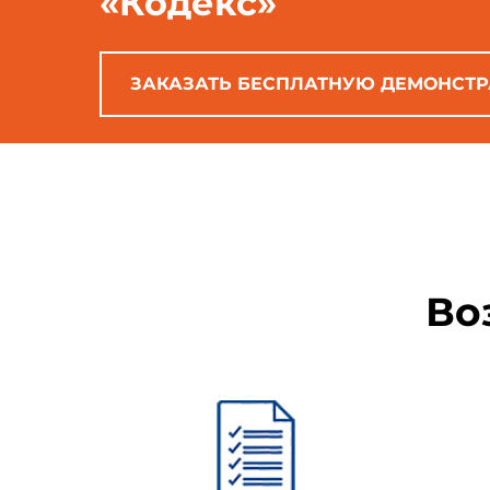
«Кодекс»
информационных ресурсов, др
исполнителей мониторинга.
ЗАКАЗАТЬ БЕСПЛАТНУЮ ДЕМОНСТ
AT
- абонентская установк
Во
ВВП
- валовый внутренний
ГСС
- глобальная спутнико
ГТС
- городская телефонн