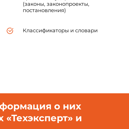
(законы, законопроекты,
постановления)
Классификаторы и словари
документ отрасли не может быть полностью или частично во
циального издания без разрешения Минсвязи России.
1. Область применения
нформация о них
х «Техэксперт» и
 документ предназначен для использования представителям
ие в области производства, распространения и эксплуатации 