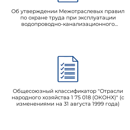
ИКТ
- инфокоммуникацион
Об утверждении Межотраслевых правил
по охране труда при эксплуатации
водопроводно-канализационного
ИМ
- информационный ма
хозяйства (с изменениями на 20 февраля
2014 года) (отменено с 01.01.2021 на
основании постановления
ИР
- информационные рес
Правительства Российской Федерации
от 04.08.2020 N 1181)
Общесоюзный классификатор "Отрасли
народного хозяйства 1 75 018 (ОКОНХ)" (с
изменениями на 31 августа 1999 года)