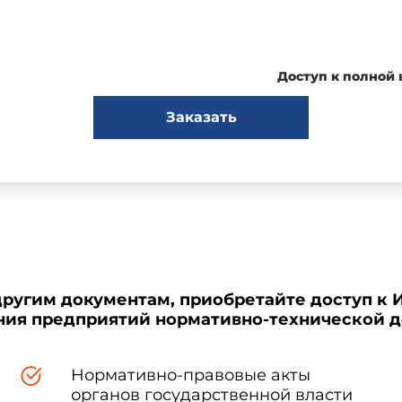
Основные положения мониторинга
Доступ к полной
РД 115.005-2002
Заказать
Предисловие
ым государственным унитарным предприятием Московским научн
и
другим документам, приобретайте доступ к 
ения предприятий нормативно-технической 
номической и инвестиционной политики Минсвязи России
Нормативно-правовые акты
органов государственной власти
твие
Информационным письмом Минсвязи России от 04.03.2002 N 