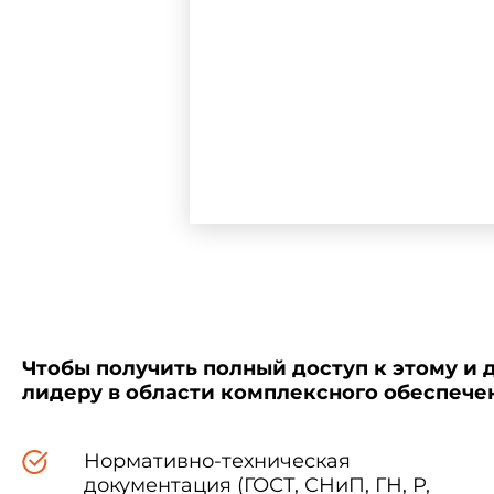
1. Разработан Федеральн
(ФГУП МНИЦ) Минсвязи Росси
Чтобы получить полный доступ к этому и 
лидеру в области комплексного обеспеч
Внесен Департаментом эко
Нормативно-техническая
документация (ГОСТ, СНиП, ГН, Р,
2. Принят и введен в дейс