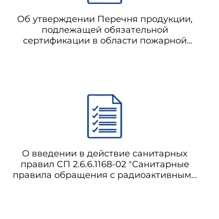
Об утверждении Перечня продукции,
подлежащей обязательной
сертификации в области пожарной
безопасности (утратил силу на
основании приказа МЧС России от
21.06.2010 N 280)
О введении в действие санитарных
правил СП 2.6.6.1168-02 "Санитарные
правила обращения с радиоактивными
отходами (СПОРО-2002)" (с изменениями
на 16 сентября 2013 года) (фактически
утратило силу в связи с истечением
срока действия) СП 2.6.6.1168-02