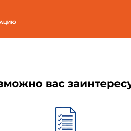
угими потребителями результатов мониторинга информатизации Ро
РАЦИЮ
2. Сокращения
а
зможно вас заинтерес
 продукт
вая связь
ая сеть