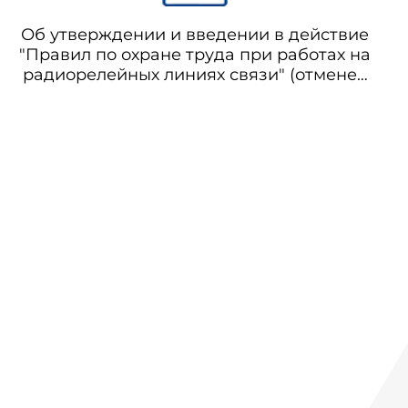
водоснабжения. Санитарная охрана
источников
Об утверждении и введении в действие
"Правил по охране труда при работах на
радиорелейных линиях связи" (отменен
с 01.01.2021 на основании постановления
Правительства Российской Федерации
от 04.08.2020 N 1181)