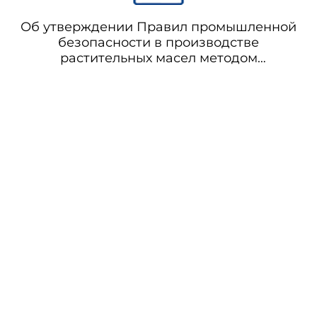
Об утверждении Правил промышленной
безопасности в производстве
растительных масел методом
прессования и экстракции (не
применяется с 14.06.2019 на основании
приказа Ростехнадзора от 08.11.2018 N
538)