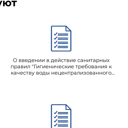
уют
О введении в действие санитарных
правил "Гигиенические требования к
качеству воды нецентрализованного
водоснабжения. Санитарная охрана
источников. СанПиН 2.1.4.1175-02"
(утратило силу с 01.03.2021 на основании
постановления Главного
государственного санитарного врача РФ
от 28.01.2021 N 3) СанПиН 2.1.4.1175-02
Гигиенические требования к качеству
воды нецентрализованного