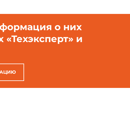
нформация о них
х «Техэксперт» и
РАЦИЮ