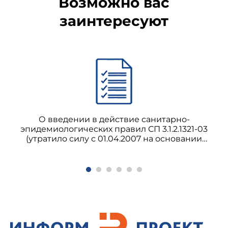
Возможно вас
инфекцией.
заинтересуют
1.3. Соблюдение санитарных правил
является обязательным для граждан,
юридических лиц и индивидуальных
предпринимателей.
1.4. Контроль за выполнением настоящих
санитарных правил осуществляют органы и
учреждения государственной санитарно-
О введении в действие санитарно-
эпидемиологической службы Российской
эпидемиологических правил СП 3.1.2.1321-03
Федерации.
(утратило силу с 01.04.2007 на основании
постановления Главного государственного
санитарного врача РФ от 29.12.2006 N 35) СП
3.1.2.1321-03 Профилактика менингококковой
инфекции
II. Выявление больных коклюшной инфекцией,
лиц с подозрением на заболевание