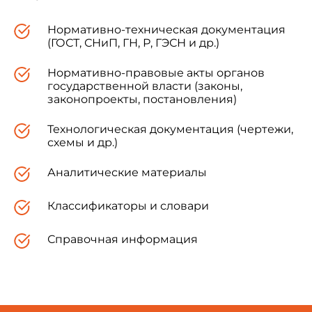
Нормативно-техническая документация
(ГОСТ, СНиП, ГН, Р, ГЭСН и др.)
Нормативно-правовые акты органов
УТВЕРЖДАЮ
государственной власти (законы,
Главный государственный санитарный врач
законопроекты, постановления)
Министра здравоохранения
Российской Федерации
Технологическая документация (чертежи,
Г.Онищенко
схемы и др.)
27 апреля 2003 года
Аналитические материалы
Санитарно-эпидемиологические правила СП
Классификаторы и словари
3.1.2.-1320-03
"Профилактика коклюшной инфекции "
Справочная информация
I. Область применения