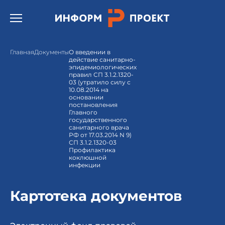
Открыть бургер меню.
Главная
Документы
О введении в
действие санитарно-
эпидемиологических
правил СП 3.1.2.1320-
03 (утратило силу с
10.08.2014 на
основании
постановления
Главного
государственного
санитарного врача
РФ от 17.03.2014 N 9)
СП 3.1.2.1320-03
Профилактика
коклюшной
инфекции
Картотека документов