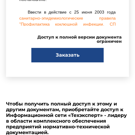
Ввести в действие с 25 июня 2003 года
санитарно-эпидемиологические правила
"Профилактика коклюшной инфекции. СП
3.1.2.1320-03"
, утвержденые Главным
государственным санитарным врачом
Доступ к полной версии документа
ограничен
Российской Федерации 27 апреля 2003 года.
Заказать
Г.Онищенко
Чтобы получить полный доступ к этому и
Зарегистрировано
другим документам, приобретайте доступ к
в Министерстве юстиции
Информационной сети «Техэксперт» - лидеру
Российской Федерации
в области комплексного обеспечения
20 мая 2003 года,
предприятий нормативно-технической
регистрационный N 4577
документацией.