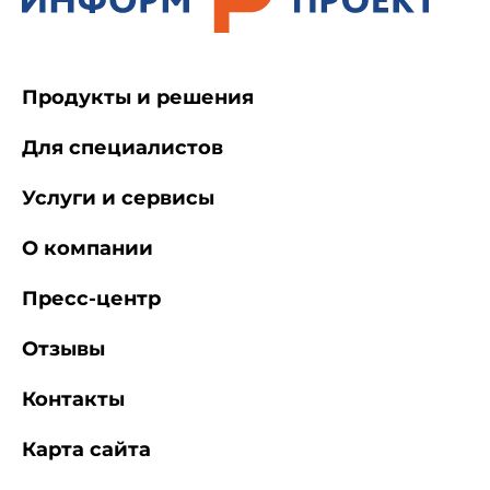
2.1. Выявление больных коклюшной
инфекцией и лиц с подозрением на
заболевание осуществляют врачи всех
специальностей, средние медицинские
работники лечебно-профилактических, детских,
Продукты и решения
подростковых, оздоровительных и других
организаций, независимо от ведомственной
Для специалистов
принадлежности и форм собственности, врачи
и средние медицинские работники,
Услуги и сервисы
занимающиеся частной медицинской
деятельностью, при всех видах оказания
медицинской помощи, в том числе:
О компании
Пресс-центр
- при обращении населения за
медицинской помощью;
Отзывы
Контакты
- при оказании медицинской помощи на
дому;
Карта сайта